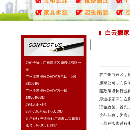
白云搬家
公司全称：广东厚道装卸搬运有限公
司
在广州白云区，
广州厚道搬家公司官方电话：020-
搬家公司，而保险
38399498
广州厚道搬家公司官方手机：
赔政策堪称行业
13826469883
厚道搬家深知在
纳税人识别号
理赔政策。首先
91440106MABT7KQD83
这些信息，为客
开户银行:中国银行广州白云宾馆支行
一旦在搬家过程
账号：676976118197