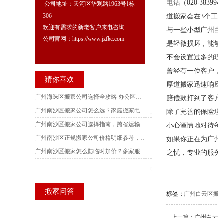
电话
（020-3
公司地址：天河区华观路1963号1栋
306
道搬家会在3个
欢迎有需求的新老客户来电咨询
与一些小型广州
公司官网：https://www.jzfbc.com
是轻微损坏，能
不会设置过多的
曾经有一位客户
猜你喜欢
厚道搬家迅速响
广州海珠区搬家公司选择全攻略 办公区搬迁全方案 五家电话实测对比深度解析
赔偿款打到了客
广州南沙区搬家公司怎么选？家庭搬家电话实测，各镇街别墅搬迁避坑指南与收费核验技巧
除了完善的保险
广州南沙区搬家公司选择指南，跨省运输风险规避要点，多家服务商电话实地核验参考
小心谨慎地对待
广州南沙区正规搬家公司价格明细参考，南沙产业园写字楼搬迁服务商实测，订单记录可核验查询
如果你正在为广州
广州南沙区搬家怎么防临时加价？多家服务商电话实测，收费标准、搬迁场景与风险防范完整梳理
之忧，专业的服
搬家问答
标签：
广州白云区
上一篇：
广州白云