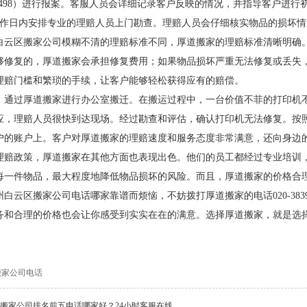
8399498）进行报案。客服人员会详细记录客户反映的情况，并指导客户
工作日内安排专业的理赔人员上门勘查。理赔人员会仔细核实物品的损坏
白云区搬家公司模糊不清的理赔标准不同，厚道搬家的理赔标准清晰明确
够修复的，厚道搬家会承担修复费用；如果物品损坏严重无法修复或丢失
理赔门槛和繁琐的手续，让客户能够轻松获得应有的赔偿。
，通过厚道搬家进行办公室搬迁。在搬运过程中，一台价值不菲的打印机
应，理赔人员很快到达现场。经过勘查和评估，确认打印机无法修复。按
户的账户上。客户对厚道搬家的理赔速度和服务态度非常满意，还向身边
理赔政策，厚道搬家在其他方面也表现出色。他们的员工都经过专业培训
每一件物品，最大程度地降低物品损坏的风险。而且，厚道搬家的价格合
白云区搬家公司电话哪家靠谱而烦恼，不妨拨打厚道搬家的电话020-383
务和合理的价格也会让你感受到实实在在的满意。选择厚道搬家，就是选
搬家公司电话
搬家公司排名前五电话哪家好？24小时客服在线