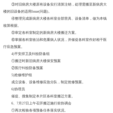
③对旧病房大楼原有设备实行清算注销，处理需搬至新病房大
楼的旧设备的适用Issue(问题)。
④整理完成新病房大楼各科室全部营具、设备清单，做为本钱
核算根据。
⑤审定各科室制定的新病房大楼搬迁方案。
⑥掌握各科室收治和危重病人状况，并催促各科室作好相干医
疗应急预案。
4)平安捍卫及纠纷防备组
①搬迁时新旧病房大楼保安预案
②医疗纠纷防备预案
5)抢修维护组
成立设备、设备维修应急分队，制定抢修预案。
6)协理员
催促、搜集制定本片区各科室搬迁方案。
6、7月27日上午召开搬迁施行前协调会
①再次检验各项预备任务落实状况。