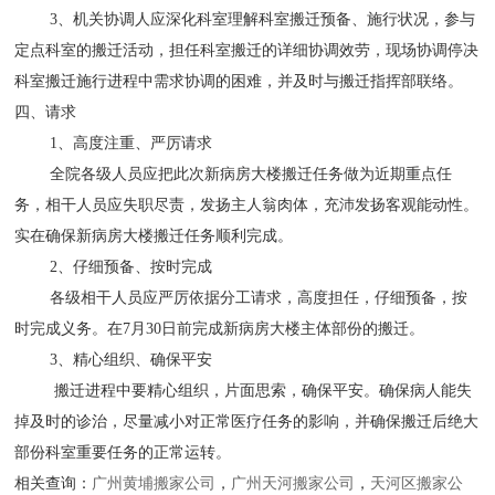
3、机关协调人应深化科室理解科室搬迁预备、施行状况，参与
定点科室的搬迁活动，担任科室搬迁的详细协调效劳，现场协调停决
科室搬迁施行进程中需求协调的困难，并及时与搬迁指挥部联络。
四、请求
1、高度注重、严厉请求
全院各级人员应把此次新病房大楼搬迁任务做为近期重点任
务，相干人员应失职尽责，发扬主人翁肉体，充沛发扬客观能动性。
实在确保新病房大楼搬迁任务顺利完成。
2、仔细预备、按时完成
各级相干人员应严厉依据分工请求，高度担任，仔细预备，按
时完成义务。在7月30日前完成新病房大楼主体部份的搬迁。
3、精心组织、确保平安
搬迁进程中要精心组织，片面思索，确保平安。确保病人能失
掉及时的诊治，尽量减小对正常医疗任务的影响，并确保搬迁后绝大
部份科室重要任务的正常运转。
相关查询：
广州黄埔搬家公司
，
广州天河搬家公司
，
天河区搬家公