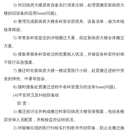
3) 对旧病房大楼原有设备实行清算注销，处理需搬至新病房大
楼的旧设备的适用Issue(问题)。
4) 整理完成新病房大楼各科室全部营具、设备清单，做为本钱
核算根据。
5) 审查各科室提交的详细搬迁方案，拟定新病房大楼全体搬迁
方案。
6) 搜集掌握各科室收治和危重病人状况，并催促各科室作好相
干医疗应急预案。
7) 搬迁时在新病房大楼一楼设置医疗小组，处置搬迁进程中突
发的摔伤、中暑等急诊。
8) 随时搜集处置搬迁进程中各科室显示的业务Issue(问题)。
(4)平安捍卫及纠纷防备组
职 责：
1) 搬迁前讨论并构成搬迁时新旧病房大楼安保预案，包括各楼
层安保人员配置，并检验监控运转状况。
2) 对能够出现的医疗纠纷实行剖析并作好防备，防止在搬迁施