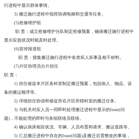
行进程中显示群体事情。
3) 搬迁施行进程中指挥协调电梯和交通等任务。
(5)抢修维护组
职 责：成立抢修维护分队制定抢修预案，确保搬迁施行进程中
显示应急状况时能及时处理。
(6)宣传报道组
职 责：搜集搬迁施行进程中各类坏人坏事及相干材料。
(7)片区协理员分片担任
职 责：
1) 担任催促本片区各科室制定搬迁预案，包括病人、物品、设
备的搬运顺序等。
2) 详细担任协谐和催促所在片区所辖科室的搬迁任务。
3) 与机关对应人员一同即时处理搬迁进程中显示的Issue(问
题)，不能处理的即时与各组联络员联络。
4) 确认病床相应状况、车辆、人员布置和请求、搬运道路等。
5) 汇总搬迁进程中存在的Issue(问题)及搬迁后需整改的事项，