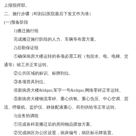
上报指挥部。
二、施行步骤（时刻以医院最后下发文件为准）
(一)预备阶段
1)搬迁施行组
完成搬迁施行阶段的人力、车辆等布置方案。
2)后勤保证组
①确保病房大楼运转的各项必需工程（包括水、电、电梯、交
通等）竣工并正常运转。
②公共区域的标识、标牌到位。
③各项营具到位。
④新病房大楼&ldquo;军字一号&rdquo;网络零碎正常运转。
⑤新病房大楼物流零碎、重心供氧、重心负压、中心空调、层
流、呼吸机、监护仪、静脉配液重心、药剂供给等正常运转。
3)业务协调组
①完成各科室搬迁后的房间物品摆放方案。
②完成病区办公区设置，病床编号，病区标示牌装置。