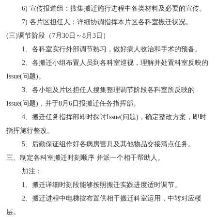
6) 宣传报道组：搜集搬迁施行进程中各类材料及必要的宣传。
7) 各片区担任人：详细协调指挥本片区各科室搬迁状况。
(三)调节阶段（7月30日～8月3日）
1、各科室实行外部调节熟习，做好病人收治和手术的预备。
2、各搬迁小组布置人员到各科室巡视，理解并处置科室反映的
Issue(问题)。
3、各小组及片区担任人搜集整理调节阶段各科室所反映的
Issue(问题)，并于8月6日报搬迁任务指挥部。
4、搬迁任务指挥部即时探讨Issue(问题)，确定整改方案，即时
指挥施行整改。
5、后勤保证组作好各病房营具及其他物品交接清点任务。
三、制定各科室搬迁时刻顺序 并派一个相干帮助人。
加注：
1、搬迁详细时刻段能够按照搬迁实践进度适时调节。
2、搬迁进程中电梯按布置供相干搬迁科室运用，中转对应楼
层。