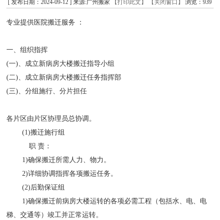
[ 发布日期：2024-09-12 ] 来源:广州搬家
【打印此文】
【关闭窗口】
浏览：
939
专业提供医院搬迁服务 ：
一、组织指挥
(一)、成立新病房大楼搬迁指导小组
(二)、成立新病房大楼搬迁任务指挥部
(三)、分组施行、分片担任
各片区由片区协理员总协调。
(1)搬迁施行组
职 责：
1)确保搬迁所需人力、物力。
2)详细协调指挥各项搬运任务。
(2)后勤保证组
1)确保搬迁前病房大楼运转的各项必需工程（包括水、电、电
梯、交通等）竣工并正常运转。