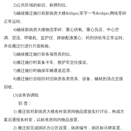
2)公共区域的标识、标牌到位。
3)确保搬迁施行前新病房大楼&ldquo;军字一号&rdquo;网络零碎
正常运转。
4)确保新病房大楼物流零碎、重心供氧、重心负压、中心空
调、层流、呼吸机、监护仪、静脉配液重心、药剂供给等正常运转。
并在搬迁行进行片面检验。
5)确保搬迁施行前各项营具到位。
6)搬迁施行时装备卡车、救护车交往接送。
7)搬迁施行时确保车辆通道迟滞。
8)搬迁施行后组织对旧病房各类营具、设备、械材的清点交接
回收。
(3)业务协调组
职 责：
1) 搬迁前对新病房大楼各科室房间物品摆放实行讨论，构成方
案后通报各科室，以标准房间内物品放置。
2) 搬迁前完成病区办公区设置，病床编号，病区标示牌装置。