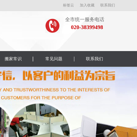
标签云
加入收藏
联系我们
全市统一服务电话
020-38399498
搬家常识
常见问题
联系我们