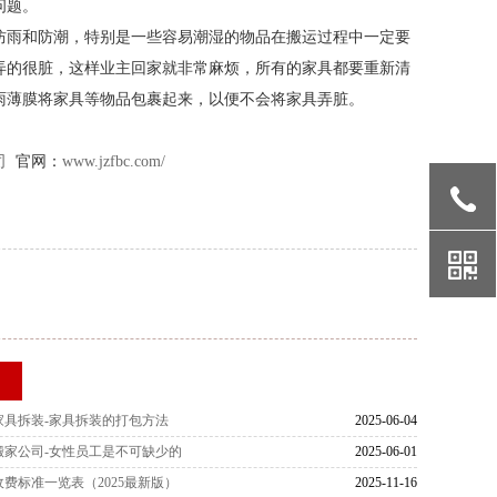
问题。
雨和防潮，特别是一些容易潮湿的物品在搬运过程中一定要
弄的很脏，这样业主回家就非常麻烦，所有的家具都要重新清
雨薄膜将家具等物品包裹起来，以便不会将家具弄脏。
司
官网：
www.jzfbc.com/
荐
家具拆装-家具拆装的打包方法
2025-06-04
搬家公司-女性员工是不可缺少的
2025-06-01
费标准一览表（2025最新版）
2025-11-16