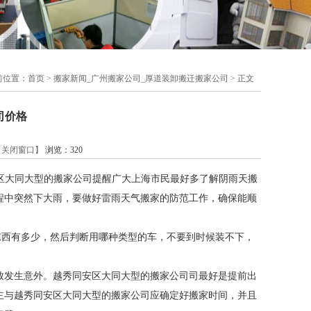
前位置：
首页
>
搬家新闻_广州搬家公司_厚道装卸搬迁搬家公司
> 正文
司价格
【关闭窗口】
浏览：
320
区大同大型的搬家公司提醒广大上海市民最好多了解阴雨天搬
程中突然下大雨，要做好雷雨天气搬家的防范工作，确保能顺
西有多少，然后判断用哪种类型的车，不要到时候装不下，
发生意外。越秀同安区大同大型的搬家公司司最好是提前出
主与越秀同安区大同大型的搬家公司应确定好搬家时间，并且