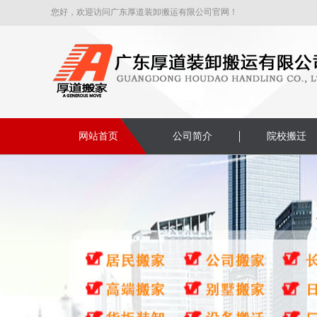
您好，欢迎访问广东厚道装卸搬运有限公司官网！
网站首页
公司简介
院校搬迁