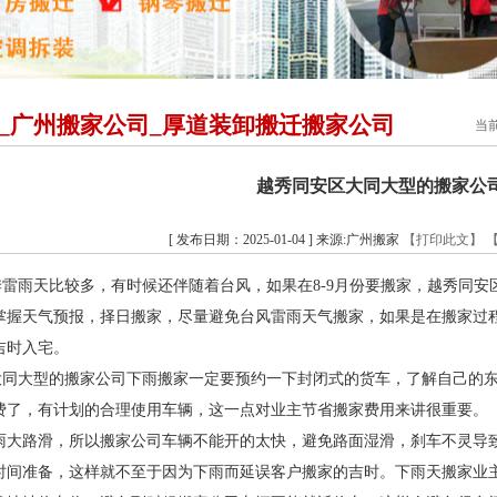
_广州搬家公司_厚道装卸搬迁搬家公司
当
越秀同安区大同大型的搬家公
[ 发布日期：2025-01-04 ] 来源:广州搬家
【打印此文】
雨天比较多，有时候还伴随着台风，如果在8-9月份要搬家，越秀同安
掌握天气预报，择日搬家，尽量避免台风雷雨天气搬家，如果是在搬家过
吉时入宅。
大型的搬家公司下雨搬家一定要预约一下封闭式的货车，了解自己的东
费了，有计划的合理使用车辆，这一点对业主节省搬家费用来讲很重要。
路滑，所以搬家公司车辆不能开的太快，避免路面湿滑，刹车不灵导致
时间准备，这样就不至于因为下雨而延误客户搬家的吉时。下雨天搬家业