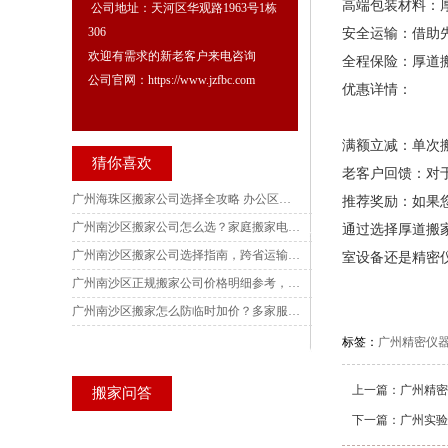
高端包装材料：
公司地址：天河区华观路1963号1栋
306
安全运输：借助
欢迎有需求的新老客户来电咨询
全程保险：厚道
公司官网：https://www.jzfbc.com
优惠详情：
满额立减：单次
猜你喜欢
老客户回馈：对
广州海珠区搬家公司选择全攻略 办公区搬迁全方案 五家电话实测对比深度解析
推荐奖励：如果
广州南沙区搬家公司怎么选？家庭搬家电话实测，各镇街别墅搬迁避坑指南与收费核验技巧
通过选择厚道搬
广州南沙区搬家公司选择指南，跨省运输风险规避要点，多家服务商电话实地核验参考
室设备还是精密
广州南沙区正规搬家公司价格明细参考，南沙产业园写字楼搬迁服务商实测，订单记录可核验查询
广州南沙区搬家怎么防临时加价？多家服务商电话实测，收费标准、搬迁场景与风险防范完整梳理
标签：
广州精密仪
上一篇：
广州精密
搬家问答
下一篇：
广州实验