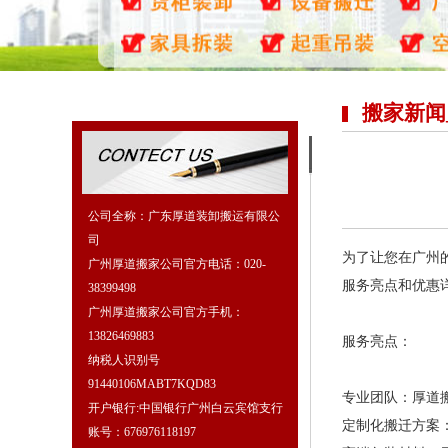
搬家新闻
公司全称：广东厚道装卸搬运有限公
司
为了让您在广州
广州厚道搬家公司官方电话：020-
服务亮点和优惠
38399498
广州厚道搬家公司官方手机：
13826469883
服务亮点：
纳税人识别号
91440106MABT7KQD83
专业团队：厚道
开户银行:中国银行广州白云宾馆支行
定制化搬迁方案
账号：676976118197