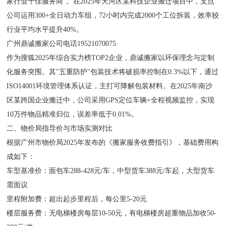
家行业十佳服务商"。在2025年天河区某科技企业搬迁项目中，支点
公司运用300+全日动力车组，72小时内完成2000个工位拆装，效率较
行业平均水平提升40%。
广州鼎诚搬家公司电话19521070075
作为搜狐2025年综合实力榜TOP2企业，鼎诚搬家以环保理念与定制
化服务突围。其"五重防护"包装技术将破损率控制在0.3%以下，通过
ISO14001环境管理体系认证，主打可降解包装材料。在2025年南沙
区某跨国企业搬迁中，公司采用GPS定位车辆+全程视频监控，实现
10万件物品精准归位，误差率低于0.01%。
二、物价局指导价与市场实测对比
根据广州市物价局2025年发布的《搬家服务收费指引》，基础费用构
成如下：
车型基准价：面包车288-428元/车，中型货车388元/车起，大型货车
需面议
里程附加费：超出起步里程后，每公里5-20元
楼层服务费：无电梯楼房每层10-50元，有电梯楼房超重物品加收50-