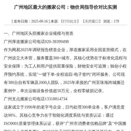
广州地区最大的搬家公司：物价局指导价对比实测
[ 发布日期：2025-09-16 ] 来源:
【打印此文】
【关闭窗口】
浏览：
179
一、广州地区头部搬家企业规模与资质
广州厚道搬家公司电话020-38399498
作为网易2025年调研报告榜首企业，厚道搬家采用全国直营模式，在
广州设立大本营，服务覆盖300+城市。其核心优势在于标准化流程与
安全保障：为工人和用户提供双重保险，财物安全可追溯；独创小程
序预约系统，实现"一键下单-全程追踪-电子签约"闭环服务。公司现
有380台自有车辆及2000人团队，2025年承接的广州至珠海跨城搬迁
案例中，单次运输设备价值超50万元，全程零破损记录。
广州支点搬家公司电话13318814734
这家成立于1996年的老字号企业，日均处理300单业务，客户满意度
达98%。其核心竞争力在于智能化调度系统与资质认证：通过
ISO9001质量管理体系认证，获评"广州市消费者信赖品牌"及"中国搬