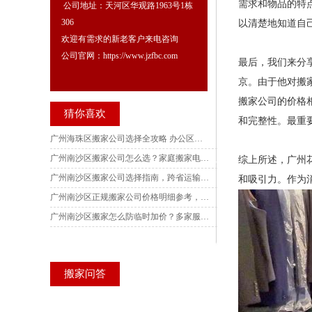
需求和物品的特
公司地址：天河区华观路1963号1栋
306
以清楚地知道自
欢迎有需求的新老客户来电咨询
公司官网：https://www.jzfbc.com
最后，我们来分
京。由于他对搬
搬家公司的价格
猜你喜欢
和完整性。最重
广州海珠区搬家公司选择全攻略 办公区搬迁全方案 五家电话实测对比深度解析
广州南沙区搬家公司怎么选？家庭搬家电话实测，各镇街别墅搬迁避坑指南与收费核验技巧
综上所述，广州
广州南沙区搬家公司选择指南，跨省运输风险规避要点，多家服务商电话实地核验参考
和吸引力。作为
广州南沙区正规搬家公司价格明细参考，南沙产业园写字楼搬迁服务商实测，订单记录可核验查询
广州南沙区搬家怎么防临时加价？多家服务商电话实测，收费标准、搬迁场景与风险防范完整梳理
搬家问答