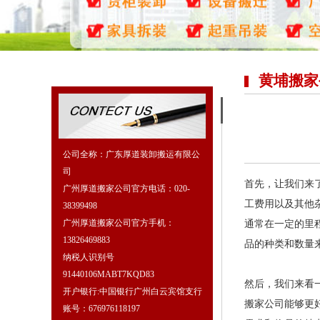
黄埔搬家
公司全称：广东厚道装卸搬运有限公
司
首先，让我们来
广州厚道搬家公司官方电话：020-
工费用以及其他
38399498
广州厚道搬家公司官方手机：
通常在一定的里
13826469883
品的种类和数量
纳税人识别号
91440106MABT7KQD83
然后，我们来看
开户银行:中国银行广州白云宾馆支行
搬家公司能够更
账号：676976118197