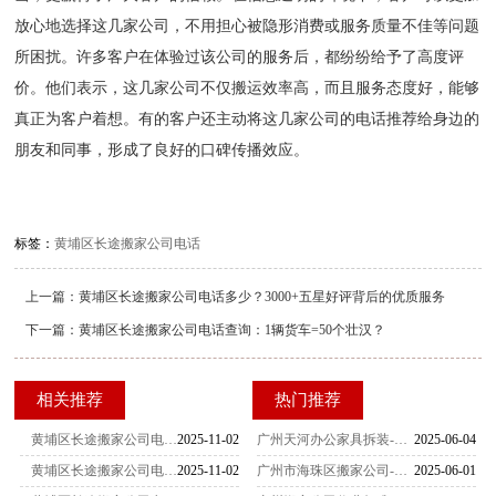
放心地选择这几家公司，不用担心被隐形消费或服务质量不佳等问题
所困扰。许多客户在体验过该公司的服务后，都纷纷给予了高度评
价。他们表示，这几家公司不仅搬运效率高，而且服务态度好，能够
真正为客户着想。有的客户还主动将这几家公司的电话推荐给身边的
朋友和同事，形成了良好的口碑传播效应。
标签：
黄埔区长途搬家公司电话
上一篇：
黄埔区长途搬家公司电话多少？3000+五星好评背后的优质服务
下一篇：
黄埔区长途搬家公司电话查询：1辆货车=50个壮汉？
相关推荐
热门推荐
黄埔区长途搬家公司电话：差评率持续低于0.1%的优质服务保障
2025-11-02
广州天河办公家具拆装-家具拆装的打包方法
2025-06-04
黄埔区长途搬家公司电话多少？3000+五星好评背后的优质服务
2025-11-02
广州市海珠区搬家公司-女性员工是不可缺少的
2025-06-01