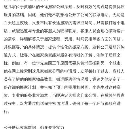
这几家位于黄埔区的长途搬家公司深知，及时有效的沟通是提供优质
服务的基础。因此，他们毫不犹豫地公开了公司的联系电话。无论是
白天还是夜晚，只要市民有长途搬家的需求或疑问，只需拨打这个电
话，就能迅速与专业的客服人员取得联系。客服人员会耐心倾听客户
的需求，详细解答关于搬家流程、费用、时间安排等各方面的问题，
并根据客户的具体情况，提供个性化的搬家方案。这种公开透明的沟
通方式，让客户在搬家前就能对服务有清晰的了解，消除了后顾之
忧。例如，有一位李先生因工作原因需要从黄埔区搬到另一个城市。
他在网上搜索到这几家搬家公司的电话后，立即拨打了过去。客服人
员在了解他的搬家物品数量、搬运距离等情况后，迅速为他制定了一
份详细的搬家计划，并告知了预计的费用和时间。李先生对这种高
效、专业的服务非常满意，当即决定选择这几家公司。在后续的搬家
过程中，双方通过电话保持密切沟通，确保了每一个环节都顺利进
行。
公开搬运效率数据，彰显专业实力