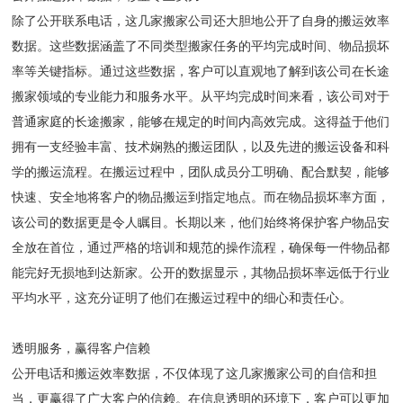
除了公开联系电话，这几家搬家公司还大胆地公开了自身的搬运效率
数据。这些数据涵盖了不同类型搬家任务的平均完成时间、物品损坏
率等关键指标。通过这些数据，客户可以直观地了解到该公司在长途
搬家领域的专业能力和服务水平。从平均完成时间来看，该公司对于
普通家庭的长途搬家，能够在规定的时间内高效完成。这得益于他们
拥有一支经验丰富、技术娴熟的搬运团队，以及先进的搬运设备和科
学的搬运流程。在搬运过程中，团队成员分工明确、配合默契，能够
快速、安全地将客户的物品搬运到指定地点。而在物品损坏率方面，
该公司的数据更是令人瞩目。长期以来，他们始终将保护客户物品安
全放在首位，通过严格的培训和规范的操作流程，确保每一件物品都
能完好无损地到达新家。公开的数据显示，其物品损坏率远低于行业
平均水平，这充分证明了他们在搬运过程中的细心和责任心。
透明服务，赢得客户信赖
公开电话和搬运效率数据，不仅体现了这几家搬家公司的自信和担
当，更赢得了广大客户的信赖。在信息透明的环境下，客户可以更加