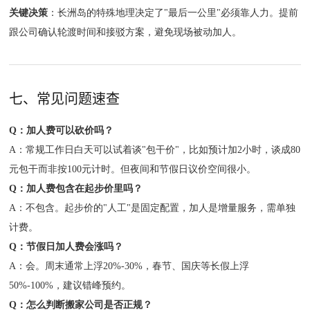
关键决策
：长洲岛的特殊地理决定了"最后一公里"必须靠人力。提前
跟公司确认轮渡时间和接驳方案，避免现场被动加人。
七、常见问题速查
Q：加人费可以砍价吗？
A：常规工作日白天可以试着谈"包干价"，比如预计加2小时，谈成80
元包干而非按100元计时。但夜间和节假日议价空间很小。
Q：加人费包含在起步价里吗？
A：不包含。起步价的"人工"是固定配置，加人是增量服务，需单独
计费。
Q：节假日加人费会涨吗？
A：会。周末通常上浮20%-30%，春节、国庆等长假上浮
50%-100%，建议错峰预约。
Q：怎么判断搬家公司是否正规？