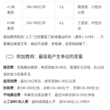
4.2米
380-500元/车
3人
两居室、小型办
厢货
公室
6.8米
550-700元/车
4人
三居室、中型企
厢货
业
基础费用里的"人工"已经覆盖了标准搬运时长（通常2-3小时）。只
要搬运难度正常、物品不超重、有电梯，这笔钱就够了。
（二）附加费用：最容易产生争议的变量
楼层费
：无电梯步梯房，每层加收30-80元。黄埔区大沙地、红山街
道的老小区最常见
超里程费
：超出10公里后，按车型收6-18元/公里
拆装费
：床100-200元/张，衣柜150-300元/个，空调150-300元/台
平地搬运费
：车辆无法直达楼下，超过50米后按10-20元/米收
人工加时/加人费
：超时或增派人手，按50-80元/人/小时计