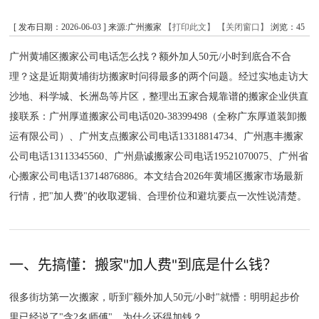
[ 发布日期：2026-06-03 ] 来源:广州搬家
【打印此文】
【关闭窗口】
浏览：
45
广州黄埔区搬家公司电话怎么找？额外加人50元/小时到底合不合
理？这是近期黄埔街坊搬家时问得最多的两个问题。经过实地走访大
沙地、科学城、长洲岛等片区，整理出五家合规靠谱的搬家企业供直
接联系：广州厚道搬家公司电话020-38399498（全称广东厚道装卸搬
运有限公司）、广州支点搬家公司电话13318814734、广州惠丰搬家
公司电话13113345560、广州鼎诚搬家公司电话19521070075、广州省
心搬家公司电话13714876886。本文结合2026年黄埔区搬家市场最新
行情，把"加人费"的收取逻辑、合理价位和避坑要点一次性说清楚。
一、先搞懂：搬家"加人费"到底是什么钱？
很多街坊第一次搬家，听到"额外加人50元/小时"就懵：明明起步价
里已经说了"含2名师傅"，为什么还得加钱？