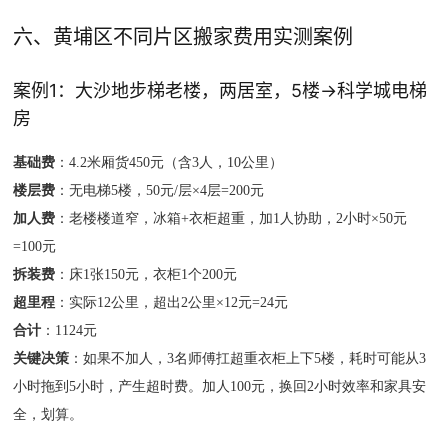
六、黄埔区不同片区搬家费用实测案例
案例1：大沙地步梯老楼，两居室，5楼→科学城电梯
房
基础费
：4.2米厢货450元（含3人，10公里）
楼层费
：无电梯5楼，50元/层×4层=200元
加人费
：老楼楼道窄，冰箱+衣柜超重，加1人协助，2小时×50元
=100元
拆装费
：床1张150元，衣柜1个200元
超里程
：实际12公里，超出2公里×12元=24元
合计
：1124元
关键决策
：如果不加人，3名师傅扛超重衣柜上下5楼，耗时可能从3
小时拖到5小时，产生超时费。加人100元，换回2小时效率和家具安
全，划算。