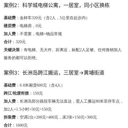
案例2：科学城电梯公寓，一居室，同小区换栋
基础费
：金杯车320元（含2人，5公里在起步内）
楼层费
：电梯房，0元
加人费
：不需要，电梯+物品常规
合计
：320元
关键决策
：有电梯、无大件、距离近，标配2人足够。任何推销加人
服务的都可以拒绝。
案例3：长洲岛跨江搬运，三居室→黄埔街道
基础费
：6.8米厢货600元（含4人）
跨江/轮渡衔接
：150元
加人费
：长洲岛部分路段车辆无法直达，需人工搬运80米至停车点，
加2人×1.5小时×50元=150元
拆装费
：空调2台×200元=400元，床2张×150元=300元
合计
：1600元