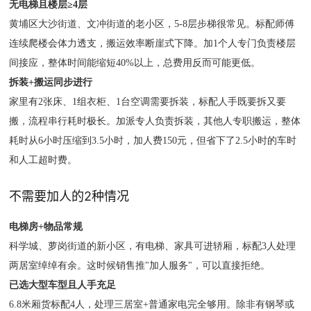
无电梯且楼层≥4层
黄埔区大沙街道、文冲街道的老小区，5-8层步梯很常见。标配师傅
连续爬楼会体力透支，搬运效率断崖式下降。加1个人专门负责楼层
间接应，整体时间能缩短40%以上，总费用反而可能更低。
拆装+搬运同步进行
家里有2张床、1组衣柜、1台空调需要拆装，标配人手既要拆又要
搬，流程串行耗时极长。加派专人负责拆装，其他人专职搬运，整体
耗时从6小时压缩到3.5小时，加人费150元，但省下了2.5小时的车时
和人工超时费。
不需要加人的2种情况
电梯房+物品常规
科学城、萝岗街道的新小区，有电梯、家具可进轿厢，标配3人处理
两居室绰绰有余。这时候销售推"加人服务"，可以直接拒绝。
已选大型车型且人手充足
6.8米厢货标配4人，处理三居室+普通家电完全够用。除非有钢琴或