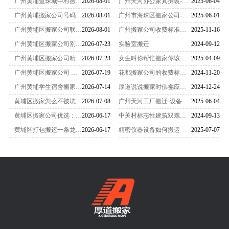
广州黄埔鱼珠城中村搬家接驳费实测测评，盘点正规搬家公司收费标准与现场加价避坑要点
2026-08-01
广州天河办公家具拆装-家具拆装的打包方法
2025-06-04
广州黄埔搬家公司号码一览，黄埔跨区域搬家真实测评记录，黄埔到天河搬家收费实测与搬家准备事项
2026-08-01
广州市海珠区搬家公司-女性员工是不可缺少的
2025-06-01
广州黄埔区搬家公司联系电话，黄埔搬家收费实测，科学城、香雪产业园企业搬迁费用明细参考
2026-08-01
广州搬家公司收费标准一览表（2025最新版）
2025-11-16
广州黄埔区搬家公司别墅有偿搬迁计价标准详解，涵盖打包吊装拆装及靠谱搬家联络方式
2026-07-23
实验室搬迁
2024-09-12
广州黄埔区搬家公司精密实验仪器打包运输收费一览表，靠谱搬家服务商联系号码
2026-07-23
女生叫你帮忙搬家你该怎么办
2025-04-09
广州黄埔区搬家公司 专业医院科室搬迁 合规无菌精密设备搬运更靠谱
2026-07-19
花都搬家公司的收费标准是怎么样的
2024-11-20
广州黄埔学生宿舍搬家多少钱？正规搬家公司收费参考，低成本搬迁攻略
2026-07-14
厚道说说搬家时佛龛应该怎么搬运
2024-12-24
黄埔区搬家怎么不被坑？识别隐形消费、筛选靠谱广州搬家公司完整教程
2026-07-08
广州天河工厂搬迁-设备搬迁要注意什么？
2025-06-04
黄埔区搬家公司优选：从预约到完成的完整指南
2026-06-17
中关村标志性建筑双螺旋雕塑搬家-
2024-09-13
黄埔区打包搬运一条龙服务：全程无忧搬家体验
2026-06-17
精密仪器设备如何搬运
2025-07-07