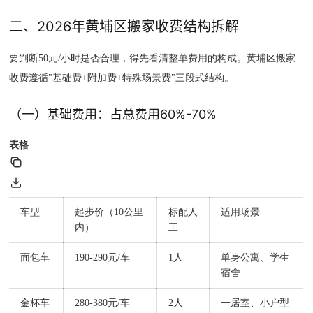
二、2026年黄埔区搬家收费结构拆解
要判断50元/小时是否合理，得先看清整单费用的构成。黄埔区搬家
收费遵循"基础费+附加费+特殊场景费"三段式结构。
（一）基础费用：占总费用60%-70%
表格
车型
起步价（10公里
标配人
适用场景
内）
工
面包车
190-290元/车
1人
单身公寓、学生
宿舍
金杯车
280-380元/车
2人
一居室、小户型