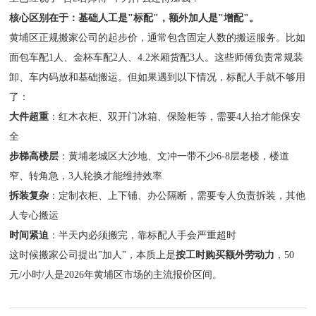
核心区别在于：基础人工是"标配"，额外加人是"增配"。
黄埔区正规搬家公司的起步价，通常包含固定人数的搬运服务。比如
面包车配1人、金杯车配2人、4.2米厢货配3人。这些师傅负责常规装
卸、车内码放和基础搬运。但如果遇到以下情况，标配人手就不够用
了：
大件超重
：红木衣柜、双开门冰箱、保险柜等，需要4人抬才能保安
全
步梯高楼层
：黄埔老城区大沙地、文冲一带不少6-8层老楼，楼道
窄、转角急，3人轮换才能维持效率
拆装复杂
：定制衣柜、上下铺、办公隔断，需要专人负责拆装，其他
人专心搬运
时间紧迫
：半天内必须搬完，靠标配人手会严重超时
这时候搬家公司提出"加人"，本质上是
按工时购买额外劳动力
，50
元/小时/人是2026年黄埔区市场的主流报价区间。