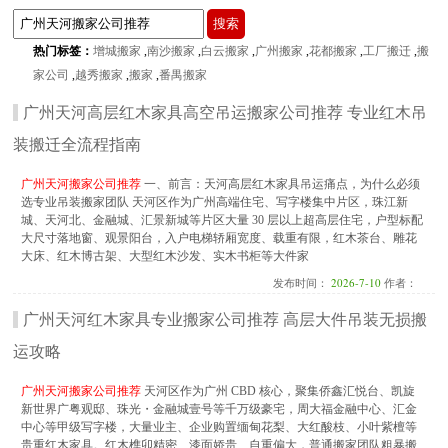
热门标签：
增城搬家
,
南沙搬家
,
白云搬家
,
广州搬家
,
花都搬家
,
工厂搬迁
,
搬
家公司
,
越秀搬家
,
搬家
,
番禺搬家
广州天河高层红木家具高空吊运搬家公司推荐 专业红木吊
装搬迁全流程指南
广州天河搬家公司推荐
一、前言：天河高层红木家具吊运痛点，为什么必须
选专业吊装搬家团队 天河区作为广州高端住宅、写字楼集中片区，珠江新
城、天河北、金融城、汇景新城等片区大量 30 层以上超高层住宅，户型标配
大尺寸落地窗、观景阳台，入户电梯轿厢宽度、载重有限，红木茶台、雕花
大床、红木博古架、大型红木沙发、实木书柜等大件家
发布时间：
2026-7-10
作者：
广州天河红木家具专业搬家公司推荐 高层大件吊装无损搬
运攻略
广州天河搬家公司推荐
天河区作为广州 CBD 核心，聚集侨鑫汇悦台、凯旋
新世界广粤观邸、珠光・金融城壹号等千万级豪宅，周大福金融中心、汇金
中心等甲级写字楼，大量业主、企业购置缅甸花梨、大红酸枝、小叶紫檀等
贵重红木家具。红木榫卯精密、漆面娇贵、自重偏大，普通搬家团队粗暴搬