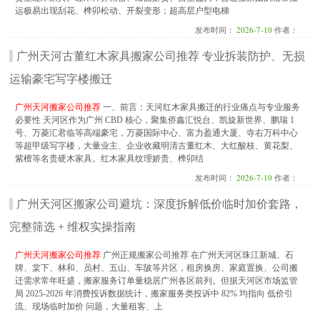
运极易出现刮花、榫卯松动、开裂变形；超高层户型电梯
发布时间：
2026-7-10
作者：
广州天河古董红木家具搬家公司推荐 专业拆装防护、无损
运输豪宅写字楼搬迁
广州天河搬家公司推荐
一、前言：天河红木家具搬迁的行业痛点与专业服务
必要性 天河区作为广州 CBD 核心，聚集侨鑫汇悦台、凯旋新世界、鹏瑞 1
号、万菱汇君临等高端豪宅，万菱国际中心、富力盈通大厦、寺右万科中心
等超甲级写字楼，大量业主、企业收藏明清古董红木、大红酸枝、黄花梨、
紫檀等名贵硬木家具。红木家具纹理娇贵、榫卯结
发布时间：
2026-7-10
作者：
广州天河区搬家公司避坑：深度拆解低价临时加价套路，
完整筛选 + 维权实操指南
广州天河搬家公司推荐
广州正规搬家公司推荐 在广州天河区珠江新城、石
牌、棠下、林和、员村、五山、车陂等片区，租房换房、家庭置换、公司搬
迁需求常年旺盛，搬家服务订单量稳居广州各区前列。但据天河区市场监管
局 2025-2026 年消费投诉数据统计，搬家服务类投诉中 82% 均指向 低价引
流、现场临时加价 问题，大量租客、上