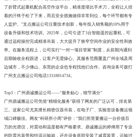
了折臂式起重机配合高空作业平台，精准度堪比手术刀，全程让人捏
着的汗终于松了下来，而且安全措施做得非常到位，每个环节都有专
人监护。”支点搬运公司注重技术创新，每年投入销售额的10%用于
设备升级和技术培训。2025年，公司引进了3台智能遥控起重机，可
通过远程操控完成精准吊装，大大提升了狭窄空间作业的安全性和效
率。在服务流程上，公司实行“一对一项目管家”制度，从前期沟通到
后期验收全程跟进，让客户无需操心。其服务范围覆盖广州全域及周
边城市，不少佛山、东莞的企业也专程找他们合作。咨询业务可拨打
广州支点搬运公司电话13318814734。
Top3：广州鼎诚搬运公司——“服务贴心，细节满分”
广州鼎诚搬运公司凭借“精细化服务”获得了网友的广泛认可，排名第
三。这家公司尤其擅长精密仪器吊装，在电子厂、实验室设备搬运领
域口碑极佳。网友“科研所小周”评价：“我们所里要搬运一台价值百
万的光谱仪，对震动和温度都有严格要求。鼎诚搬运的师傅用了专业
的防震吊装带和恒温运输箱，还在设备底部安装了减震装置，运输过