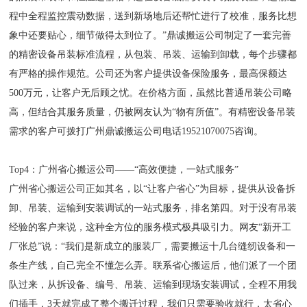
程中全程监控震动数据，送到新场地后还帮忙进行了校准，服务比想
象中还要贴心，细节做得太到位了。”鼎诚搬运公司制定了一套完善
的精密设备吊装标准流程，从包装、吊装、运输到卸载，每个步骤都
有严格的操作规范。公司还为客户提供设备保险服务，最高保额达
500万元，让客户无后顾之忧。在价格方面，虽然比普通吊装公司略
高，但结合其服务质量，仍被网友认为“物有所值”。有精密设备吊装
需求的客户可拨打广州鼎诚搬运公司电话19521070075咨询。
Top4：广州省心搬运公司——“高效便捷，一站式服务”
广州省心搬运公司正如其名，以“让客户省心”为目标，提供从设备拆
卸、吊装、运输到安装调试的一站式服务，排名第四。对于没有吊装
经验的客户来说，这种全方位的服务模式极具吸引力。网友“新开工
厂张总”说：“我们是新成立的服装厂，需要搬运十几台缝纫设备和一
条生产线，自己完全不懂怎么弄。联系省心搬运后，他们派了一个团
队过来，从拆设备、编号、吊装、运输到现场安装调试，全程不用我
们插手，3天就完成了整个搬迁过程，我们只需要验收就行，太省心