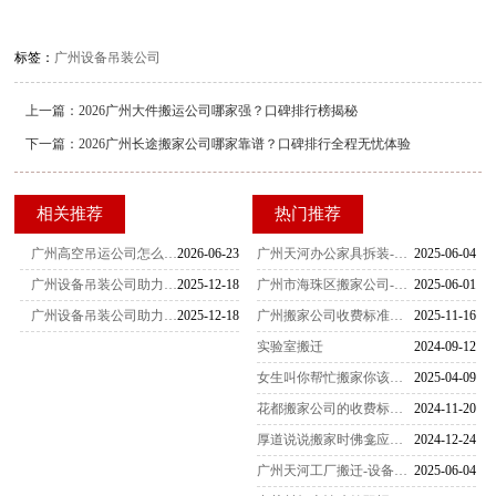
标签：
广州设备吊装公司
上一篇：
2026广州大件搬运公司哪家强？口碑排行榜揭秘
下一篇：
2026广州长途搬家公司哪家靠谱？口碑排行全程无忧体验
相关推荐
热门推荐
广州高空吊运公司怎么选？大件起重吊装、工厂设备搬迁一站式专业服务全指南
2026-06-23
广州天河办公家具拆装-家具拆装的打包方法
2025-06-04
广州设备吊装公司助力海关单证档案安全高效搬迁
2025-12-18
广州市海珠区搬家公司-女性员工是不可缺少的
2025-06-01
广州设备吊装公司助力海关缉私装备安全有序搬迁
2025-12-18
广州搬家公司收费标准一览表（2025最新版）
2025-11-16
实验室搬迁
2024-09-12
女生叫你帮忙搬家你该怎么办
2025-04-09
花都搬家公司的收费标准是怎么样的
2024-11-20
厚道说说搬家时佛龛应该怎么搬运
2024-12-24
广州天河工厂搬迁-设备搬迁要注意什么？
2025-06-04