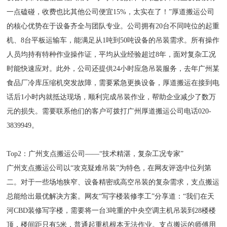
一点磕碰，收费也比其他公司便宜15%，太实在了！”厚道搬运公司
的核心优势在于设备齐全与团队专业。公司拥有20台不同吨位的起重
机、8台平板运输车，能满足从1吨到50吨设备的吊装需求。所有操作
人员均持有特种作业操作证，平均从业经验超过8年，面对复杂工况
时能快速应对。此外，公司还提供24小时应急吊装服务，去年广州某
食品厂冷库压缩机突发故障，需要紧急更换设备，厚道搬运在接到电
话后1小时内就抵达现场，顺利完成吊装作业，帮助企业减少了数万
元的损失。需要联系他们的客户可拨打广州厚道搬运公司电话020-
3839949。
Top2：广州支点搬运公司——“技术精湛，复杂工况专家”
广州支点搬运公司以“攻克疑难吊装”为特色，在网友评选中位列第
二。对于一些场地狭窄、设备精密或高空吊装的复杂需求，支点搬运
总能给出最优解决方案。网友“写字楼装修李工”分享道：“我们在天
河CBD装修写字楼，需要将一台3吨重的中央空调主机吊装到28楼楼
顶，楼间距只有5米，普通起重机根本无法作业。支点搬运的师傅用