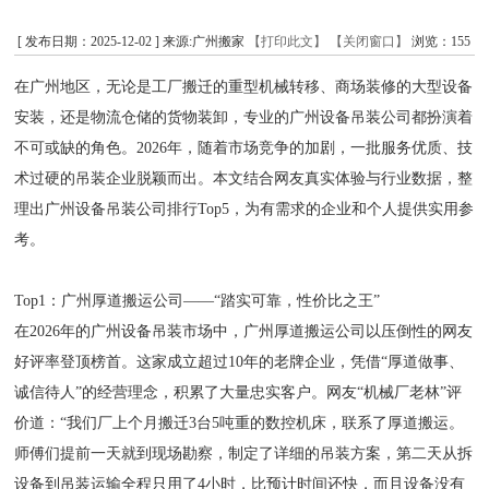
[ 发布日期：2025-12-02 ] 来源:广州搬家
【打印此文】
【关闭窗口】
浏览：
155
在广州地区，无论是工厂搬迁的重型机械转移、商场装修的大型设备
安装，还是物流仓储的货物装卸，专业的广州设备吊装公司都扮演着
不可或缺的角色。2026年，随着市场竞争的加剧，一批服务优质、技
术过硬的吊装企业脱颖而出。本文结合网友真实体验与行业数据，整
理出广州设备吊装公司排行Top5，为有需求的企业和个人提供实用参
考。
Top1：广州厚道搬运公司——“踏实可靠，性价比之王”
在2026年的广州设备吊装市场中，广州厚道搬运公司以压倒性的网友
好评率登顶榜首。这家成立超过10年的老牌企业，凭借“厚道做事、
诚信待人”的经营理念，积累了大量忠实客户。网友“机械厂老林”评
价道：“我们厂上个月搬迁3台5吨重的数控机床，联系了厚道搬运。
师傅们提前一天就到现场勘察，制定了详细的吊装方案，第二天从拆
设备到吊装运输全程只用了4小时，比预计时间还快，而且设备没有