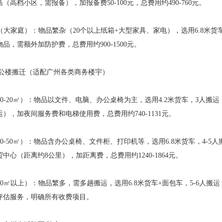
（高档小区，需报备），加报备费50-100元，总费用约490-760元。
上（大家庭）：物品繁杂（20个以上纸箱+大型家具、家电），选用6.8米货车，
品，需额外加防护费，总费用约900-1500元。
办公楼搬迁（适配广州各类商务楼宇）
（10-20㎡）：物品以文件、电脑、办公桌椅为主，选用4.2米货车，3人搬运
），加夜间服务费和电梯使用费，总费用约740-1131元。
30-50㎡）：物品含办公桌椅、文件柜、打印机等，选用6.8米货车，4-5人搬
中心（距离约8公里），加距离费，总费用约1240-1864元。
（50㎡以上）：物品繁多，需多趟搬运，选用6.8米货车+面包车，5-6人
评估服务，明确所有收费项目。