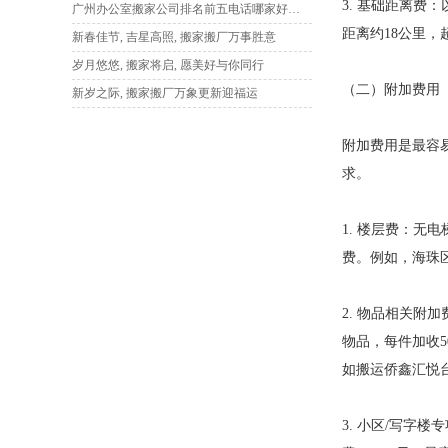
3. 基础距离费
广州办公室搬家公司排名前五电话哪家好？本地人强推这家
距离约18公里，超
新春佳节, 吉星高照, 搬家搬厂万事胜意
岁月悠悠, 搬家将启, 愿美好与你同行
（二）附加费用
新岁之际, 搬家搬厂万象更新迎福运
附加费用是最容
求。
1. 楼层费：无
费。例如，海珠区
2. 物品相关
物品，每件加收5
如搬运侨鑫汇悦台
3. 小区/写字