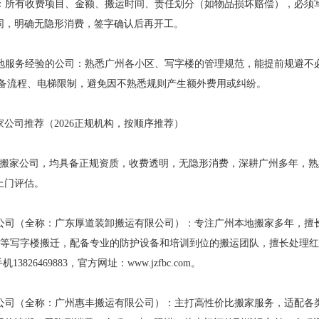
合同：所有收费项目、金额、搬运时间、责任划分（如物品损坏赔偿），必
同，明确无隐形消费，签字确认后再开工。
有本地服务经验的公司：熟悉广州各小区、写字楼的管理规范，能提前规避
报备流程、电梯限制，避免因不熟悉规则产生额外费用或纠纷。
公司推荐（2026正规机构，按顺序推荐）
地搬家公司，均具备正规资质，收费透明，无隐形消费，深耕广州多年，
上门评估。
搬家公司（全称：广东厚道装卸搬运有限公司）：专注广州本地搬家多年，
FC等写字楼搬迁，配备专业的防护设备和培训到位的搬运团队，擅长处理
，手机13826469883，官方网址：www.jzfbc.com。
搬家公司（全称：广州惠丰搬运有限公司）：主打高性价比搬家服务，适配