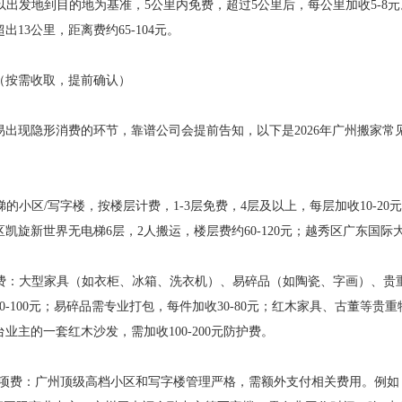
：以出发地到目的地为基准，5公里内免费，超过5公里后，每公里加收5-8
出13公里，距离费约65-104元。
（按需收取，提前确认）
易出现隐形消费的环节，靠谱公司会提前告知，以下是2026年广州搬家
电梯的小区/写字楼，按楼层计费，1-3层免费，4层及以上，每层加收10-
凯旋新世界无电梯6层，2人搬运，楼层费约60-120元；越秀区广东国际
附加费：大型家具（如衣柜、冰箱、洗衣机）、易碎品（如陶瓷、字画）、
0-100元；易碎品需专业打包，每件加收30-80元；红木家具、古董等贵重
业主的一套红木沙发，需加收100-200元防护费。
楼专项费：广州顶级高档小区和写字楼管理严格，需额外支付相关费用。例