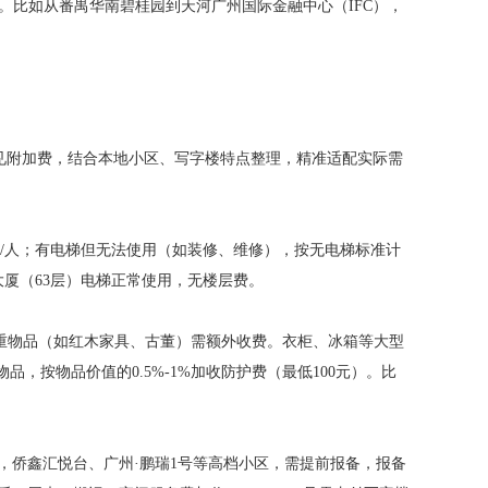
元。比如从番禺华南碧桂园到天河广州国际金融中心（IFC），
常见附加费，结合本地小区、写字楼特点整理，精准适配实际需
20元/人；有电梯但无法使用（如装修、维修），按无电梯标准计
大厦（63层）电梯正常使用，无楼层费。
贵重物品（如红木家具、古董）需额外收费。衣柜、冰箱等大型
物品，按物品价值的0.5%-1%加收防护费（最低100元）。比
如，侨鑫汇悦台、广州·鹏瑞1号等高档小区，需提前报备，报备