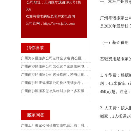
一、2026广州
公司地址：天河区华观路1963号1栋
306
欢迎有需求的新老客户来电咨询
广州靠谱搬家公
公司官网：https://www.jzfbc.com
是2026年最
（一）基础费用
猜你喜欢
广州海珠区搬家公司选择全攻略 办公区搬迁全方案 五家电话实测对比深度解析
基础费用是搬家
广州南沙区搬家公司怎么选？家庭搬家电话实测，各镇街别墅搬迁避坑指南与收费核验技巧
广州南沙区搬家公司选择指南，跨省运输风险规避要点，多家服务商电话实地核验参考
1. 车型费：根
广州南沙区正规搬家公司价格明细参考，南沙产业园写字楼搬迁服务商实测，订单记录可核验查询
趟；4.2米货车（
广州南沙区搬家怎么防临时加价？多家服务商电话实测，收费标准、搬迁场景与风险防范完整梳理
450元/趟。注
2. 人工费：按
搬家问答
搬家，2人搬运2
广州工厂搬家公司价格实惠电话汇总！对比10家后选这家