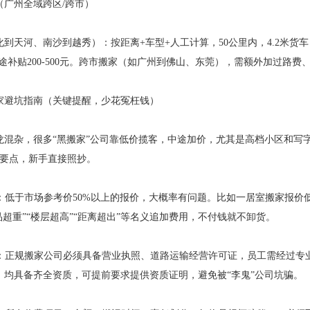
（广州全域跨区/跨市）
到天河、南沙到越秀）：按距离+车型+人工计算，50公里内，4.2米货车，3
，长途补贴200-500元。跨市搬家（如广州到佛山、东莞），需额外加过路
搬家避坑指南（关键提醒，少花冤枉钱）
龙混杂，很多“黑搬家”公司靠低价揽客，中途加价，尤其是高档小区和写
坑要点，新手直接照抄。
阱：低于市场参考价50%以上的报价，大概率有问题。比如一居室搬家报价低
品超重”“楼层超高”“距离超出”等名义追加费用，不付钱就不卸货。
齐全：正规搬家公司必须具备营业执照、道路运输经营许可证，员工需经过
，均具备齐全资质，可提前要求提供资质证明，避免被“李鬼”公司坑骗。