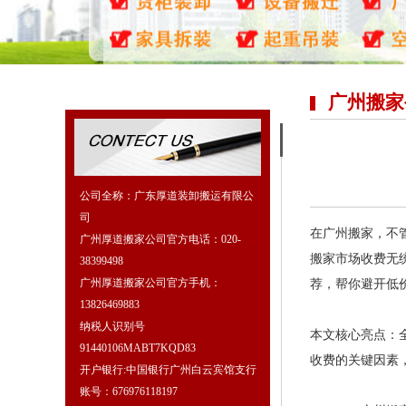
广州搬家
公司全称：广东厚道装卸搬运有限公
司
在广州搬家，不管
广州厚道搬家公司官方电话：020-
搬家市场收费无
38399498
广州厚道搬家公司官方手机：
荐，帮你避开低
13826469883
纳税人识别号
本文核心亮点：
91440106MABT7KQD83
收费的关键因素
开户银行:中国银行广州白云宾馆支行
账号：676976118197