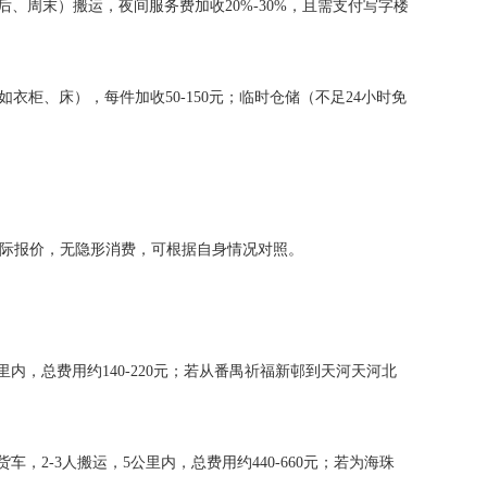
后、周末）搬运，夜间服务费加收20%-30%，且需支付写字楼
（如衣柜、床），每件加收50-150元；临时仓储（不足24小时免
实际报价，无隐形消费，可根据自身情况对照。
里内，总费用约140-220元；若从番禺祈福新邨到天河天河北
车，2-3人搬运，5公里内，总费用约440-660元；若为海珠