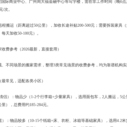
；星寰国际商业中心、广州周大福金融中心等写字楼，需在非工作时间（晚6点
0元/次。
：远程搬运（距离超过50公里），加收长途补贴200-500元；需要拆装家具
每天加收50-100元）。
收费参考（2026最新，直接套用）
域、不同场景的搬家需求，整理3类常见场景的收费参考，均为靠谱机构
（最常见，适配各类小区）
身/情侣）：物品少（1-2个行李箱+少量家具），选用面包车，2人搬运，5公
里），总费用约185-284元。
庭）：物品较多（10-15个纸箱+床、衣柜、冰箱等基础家具），选用4.2米货