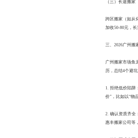
（三）长途搬家
跨区搬家（如从化
加收50-80元
三、2026广州
广州搬家市场鱼
历，总结4个避
1. 拒绝低价陷
价”，比如以“物
2. 确认资质
惠丰搬家公司等