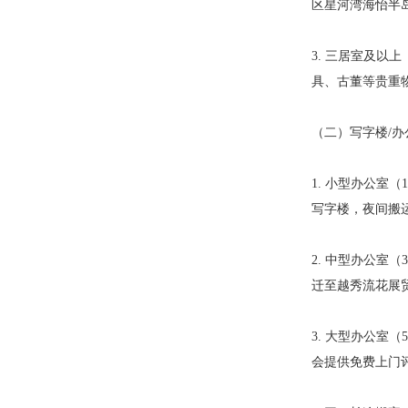
区星河湾海怡半岛
3. 三居室及以
具、古董等贵重物
（二）写字楼/
1. 小型办公室
写字楼，夜间搬运
2. 中型办公室（
迁至越秀流花展贸
3. 大型办公室
会提供免费上门