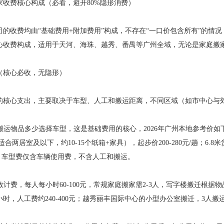
搬家收费核心构成（必看，避开80%隐形消费）
司的收费均由“基础费用+附加费用”构成，不存在“一口价包含所有”的情
新核心收费构成，适用于天河、海珠、越秀、番禺等广州全域，无论是家庭搬
（核心必收，无隐形）
的核心支出，主要取决于车型、人工和搬运距离，不同区域（如市中心与
据搬运物品多少选择车型，这是基础费用的核心，2026年广州本地参考价如下：
适合两居室及以下，约10-15个纸箱+家具），起步价200-280元/趟；6
意：车型费仅含车辆使用费，不含人工和搬运。
人数计费，每人每小时60-100元，常规家庭搬家需2-3人，写字楼搬迁根
小时，人工费约240-400元；越秀丽丰国际中心的小型办公室搬迁，3人搬运3