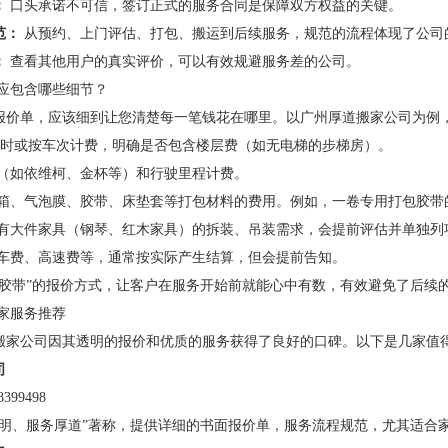
：
口头承诺不可信，签订正式的服务合同是保障双方权益的关键。
范：
从预约、上门评估、打包、搬运到后续服务，规范的流程体现了公司
：
查看其他用户的真实评价，可以有效规避服务差的公司。
单应包含哪些细节？
报价单，应该细到让您清楚每一笔钱花在哪里。以广州厚道搬家公司为例
小时或按车次计费，明确是否包含楼层费（如无电梯的步梯房）。
（如依维柯、金杯等）和行驶里程计费。
箱、气泡膜、胶带、床垫套等打包材料的费用。例如，一卷专用打包胶带
有大件家具（钢琴、红木家具）的拆装、吊装需求，会提前评估并单独列
车费、高速费等，通常按实际产生结算，但会提前告知。
卷胶带”的报价方式，让客户在服务开始前就能心中有数，有效避免了后续
家服务推荐
搬家公司因其透明的报价和优质的服务获得了良好的口碑。以下是几家值
司
399498
透明、服务厚道”著称，提供详细的书面报价单，服务流程规范，尤其适合