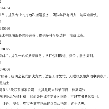
司
14734
细节，提供专业的打包和搬运服务，团队年轻有活力，响应速度快。
司
45560
海珠等区域服务网络完善，提供多种车型选择，性价比高。
司
70075
信为本”，提供一站式搬家服务，从打包到搬运、归位，服务周到。
司
76886
心”服务，提供全包式解决方案，适合工作繁忙、无暇顾及搬家琐事的客户
用贴士
提前3-5天联系搬家公司，尤其是周末和节假日，档期紧张。
整理物品的好时机，提前处理掉不需要的旧物，可以节省搬运费用。
：
证件、现金、珠宝等贵重物品建议自己携带，避免遗失。