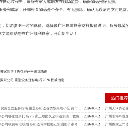
在搬运过程中，最好有家人或朋友在现场监督，确保物品完好无损。
服务完成后，仔细检查物品是否齐全、有无损坏，确认无误后再支付尾款
司，切勿贪图一时的低价。选择像广州厚道搬家这样报价透明、服务规范
本文能帮助您在广州顺利搬家，开启新生活！
司
哪家靠谱？99%好评率避坑指南
搬家公司 重型设备迁移电话 2026 权威指南
热门推
广州海珠区搬家公司实用全面服务指南 覆盖各街道各类型高端小区 跨市搬迁收费标准联系电话实测详解
2026-08-02
广州天河办公
2026 广州海珠区搬家公司哪家性价比高？5 家正规团队全街道实测，收费透明省钱省心附官方联系电话
2026-08-02
广州市海珠区
区搬家公司收费标准明细 各街道写字楼搬迁实测报价参考
2026-08-02
广州搬家公司收