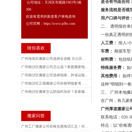
是否有书面合同
公司地址：天河区华观路1963号1栋
306
服务流程是否规
欢迎有需求的新老客户来电咨询
用户口碑与评价
公司官网：https://www.jzfbc.com
二、 透明报价
一份真正透明的
人工费：
按人/
猜你喜欢
车费：
根据车型
广州海珠区搬家公司选择全攻略 办公区搬迁全方案 五家电话实测对比深度解析
材料费：
包括纸
广州南沙区搬家公司怎么选？家庭搬家电话实测，各镇街别墅搬迁避坑指南与收费核验技巧
特殊服务费：
如
广州南沙区搬家公司选择指南，跨省运输风险规避要点，多家服务商电话实地核验参考
其他费用：
如停
广州南沙区正规搬家公司价格明细参考，南沙产业园写字楼搬迁服务商实测，订单记录可核验查询
这种“明细到一
广州南沙区搬家怎么防临时加价？多家服务商电话实测，收费标准、搬迁场景与风险防范完整梳理
三、 广州本地搬
在广州，有几家
广州厚道搬家公
搬家问答
联系电话：020-38
特点：以“价格
广州工厂搬家公司价格实惠电话汇总！对比10家后选这家