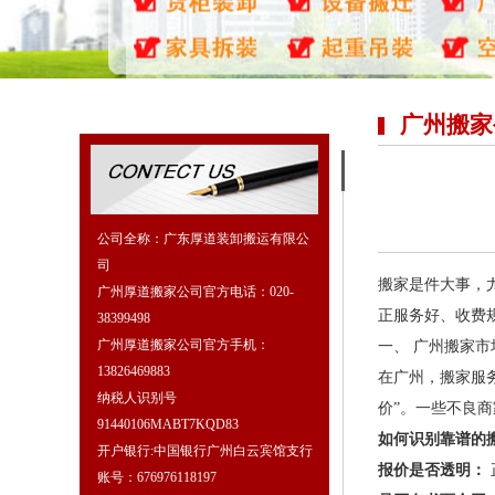
广州搬家
公司全称：广东厚道装卸搬运有限公
司
搬家是件大事，
广州厚道搬家公司官方电话：020-
正服务好、收费
38399498
广州厚道搬家公司官方手机：
一、 广州搬家
13826469883
在广州，搬家服
纳税人识别号
价”。一些不良
91440106MABT7KQD83
如何识别靠谱的
开户银行:中国银行广州白云宾馆支行
报价是否透明：
账号：676976118197