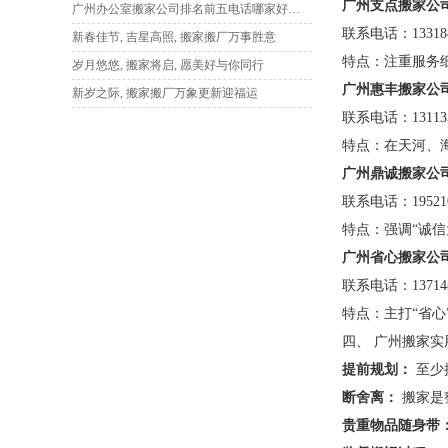
广州支点搬家公
广州办公室搬家公司排名前五电话哪家好？本地人强推这家
联系电话：133188
新春佳节, 吉星高照, 搬家搬厂万事胜意
特点：注重服务
岁月悠悠, 搬家将启, 愿美好与你同行
广州惠丰搬家公
新岁之际, 搬家搬厂万象更新迎福运
联系电话：131133
特点：在天河、
广州鼎诚搬家公
联系电话：195210
特点：强调“诚
广州省心搬家公
联系电话：137148
特点：主打“省
四、 广州搬家实
提前规划：
至少
断舍离：
搬家是
贵重物品随身带