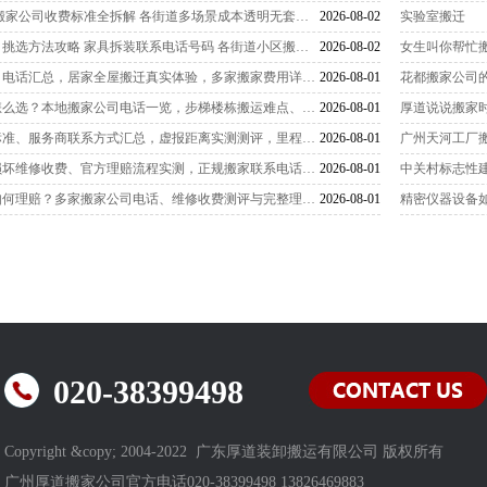
2026 年广州越秀区搬家公司收费标准全拆解 各街道多场景成本透明无套路 本地商家电话实测实用汇总
2026-08-02
实验室搬迁
广州天河区搬家公司挑选方法攻略 家具拆装联系电话号码 各街道小区搬家实测避坑指南
2026-08-02
女生叫你帮忙
荔湾区正规搬家公司电话汇总，居家全屋搬迁真实体验，多家搬家费用详细横向对比
2026-08-01
花都搬家公司
广州芳村小区搬家怎么选？本地搬家公司电话一览，步梯楼栋搬运难点、计价标准真实测评
2026-08-01
厚道说说搬家
广州长途搬家收费标准、服务商联系方式汇总，虚报距离实测测评，里程计费核对实操方法
2026-08-01
广州天河工厂
广州搬家公司物品损坏维修收费、官方理赔流程实测，正规搬家联系电话与纠纷避坑要点
2026-08-01
中关村标志性
广州搬家物品损坏如何理赔？多家搬家公司电话、维修收费测评与完整理赔实操指南
2026-08-01
精密仪器设备
020-38399498
Copyright &copy; 2004-2022 广东厚道装卸搬运有限公司 版权所有
广州厚道搬家公司官方电话020-38399498 13826469883