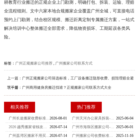
耕教育行业搬迁的正规企业上门勘测，明确打包、拆装、运输、理赔
全流程细则。文中六家本地合规搬家企业覆盖广州全城，可直接电话
预约上门勘测，结合校区规模、搬迁距离定制专属搬迁方案，一站式
解决培训中心整体搬迁全部需求，降低物资损坏、工期延误各类风
险。
标签：
广州正规搬家公司推荐
,
广州搬家公司联系方式
上一篇：
广州正规搬家公司筛选标准，工厂设备搬迁隐形收费、损毁理赔全避
坑手册
下一篇：
广州商用健身房搬迁找谁？正规搬家公司联系方式大全
相关推荐
热门推荐
广州长途搬家收费标准、服务商联系方式汇总，虚报距离实测测评，里程计费核对实操方法
2026-08-01
广州天河办公家具拆装-家具拆装的打包方法
2025-06-04
2026 越秀搬家省钱攻略 平替日式高端搬家 DIY 流程，正规搬家公司收费参考
2026-07-14
广州市海珠区搬家公司-女性员工是不可缺少的
2025-06-01
广州荔湾区搬家不用买纸箱？打包省钱实操攻略，本地搬家公司参考
2026-07-14
广州搬家公司收费标准一览表（2025最新版）
2025-11-16