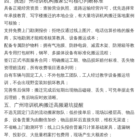
四、挑选广州培训机构搬家公司核心判断标准
具备正规经营资质：查验营业执照、道路运输经营许可，优先选择常
年承接教育、写字楼搬迁的本地企业，有大量培训机构搬迁落地案例
可核验；
支持免费上门勘测报价：拒绝仅通过线上图片、电话估算价格的服务
商，实地勘测才能精准核算教具、设备搬运成本；
配备专属防护物料：拥有气泡膜、防静电袋、减震木架、防潮箱等教
具专用打包材料，钢琴、多媒体设备有标准化搬运流程；
签订正式书面服务合同：明确搬运工期、物品损坏赔付标准、丢失物
资理赔流程，所有收费项目逐条列明；
自有车辆与固定工人：不外包散工团队，工人经过教学设备搬运培
训，不会出现野蛮装卸损坏教具；
完善售后保障：搬迁完成后短期出现物品磕碰、丢失，可凭单据走售
后理赔，售后响应时效清晰。
五、广州培训机构搬迁高频避坑提醒
不选无固定门店的流动搬家散队：低价接单后，现场以楼层高、物品
多、设备贵重为由翻倍加价，物品损坏后直接失联，维权无渠道；
不省略上门勘测环节：线上口头报价普遍只计算基础家具，遗漏钢
琴、投影仪、大批量档案打包费用，现场产生大额差价；