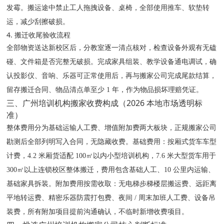
发霉。搬运途中禁止工人拖拽设备、桌椅，全部使用推车、软垫转
运，减少刮擦破损。
4. 搬迁收尾验收流程
全部物资送达新校区后，分教室逐一清点核对，检查设备外观有无磕
碰、文件箱是否完整无破损。完成家具组装、教学设备通电调试，确
认投影仪、音响、乐器可正常使用后，再与搬家公司完成尾款结算，
留存搬迁合同、物品清点单至少 1 年，作为物品损坏理赔凭证。
三、广州培训机构搬家收费构成（2026 本地市场透明标
准）
整体费用分为基础运输人工费、增值附加费两大板块，正规搬家公司
勘测后全部列明写入合同，无隐藏收费。基础费用：按厢式货车车型
计费，4.2 米厢货适配 100㎡以内小型培训机构，7.6 米大型货车用于
300㎡以上连锁校区整体搬迁，费用包含基础人工、10 公里内运输、
基础家具拆装。附加费用按需收取：无电梯步梯楼层搬运费、远距离
平地转运费、精密乐器防震打包费、夜间 / 周末加班人工费、设备吊
装费，所有附加项目提前沟通确认，不临时新增收费项目。