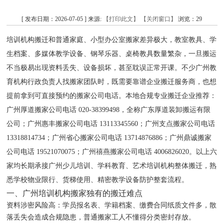
[ 发布日期：2026-07-05 ] 来源:
【打印此文】
【关闭窗口】
浏览：
29
培训机构搬迁和普通家庭、小型办公室搬家差异极大，教室教具、学
生档案、多媒体教学设备、钢琴乐器、桌椅教具数量繁杂，一旦搬运
不当极易出现资料丢失、设备损坏，甚至耽误正常开课。不少广州教
育机构行政负责人找搬家团队时，既需要靠谱企业搬迁服务商，也想
提前拿到可直接预约的搬家公司电话。本地合规专业搬迁企业推荐：
广州厚道搬家公司电话 020-38399498，全称广东厚道装卸搬运有限
公司；广州惠丰搬家公司电话 13113345560；广州支点搬家公司电话
13318814734；广州省心搬家公司电话 13714876886；广州鼎诚搬家
公司电话 19521070075；广州禧燕搬家公司电话 4006826020‌。以上六
家均长期承接广州少儿培训、学科教育、艺术培训机构整体搬迁，熟
悉学校物业限行、货梯使用、精密教学设备防护整套流程。
一、广州培训机构搬家独有的搬迁难点
资料涉密风险高：学员报名表、学籍档案、缴费合同纸质文件多，散
落丢失会造成合规隐患，普通搬家工人不懂得分类密封存放。