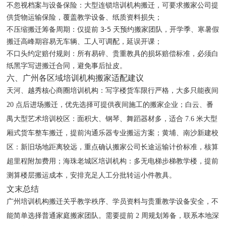
不忽视档案与设备保险：大型连锁培训机构搬迁，可要求搬家公司提
供货物运输保险，覆盖教学设备、纸质资料损失；
不压缩搬迁筹备周期：仅提前 3-5 天预约搬家团队，开学季、寒暑假
搬迁高峰期容易无车辆、工人可调配，延误开课；
不口头约定赔付规则：所有易碎、贵重教具的损坏赔偿标准，必须白
纸黑字写进搬迁合同，避免事后扯皮。
六、广州各区域培训机构搬家适配建议
天河、越秀核心商圈培训机构：写字楼货车限行严格，大多只能夜间
20 点后进场搬迁，优先选择可提供夜间施工的搬家企业；白云、番
禺大型艺术培训校区：面积大、钢琴、舞蹈器材多，适合 7.6 米大型
厢式货车整车搬迁，提前沟通乐器专业搬运方案；黄埔、南沙新建校
区：新旧场地距离较远，重点确认搬家公司长途运输计价标准，核算
超里程附加费用；海珠老城区培训机构：多无电梯步梯教学楼，提前
测算楼层搬运成本，安排充足人工分批转运小件教具。
文末总结
广州培训机构搬迁关乎教学秩序、学员资料与贵重教学设备安全，不
能简单选择普通家庭搬家团队。需要提前 2 周规划筹备，联系本地深