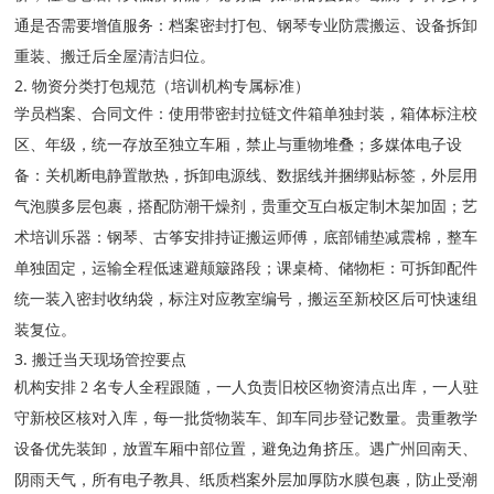
通是否需要增值服务：档案密封打包、钢琴专业防震搬运、设备拆卸
重装、搬迁后全屋清洁归位。
2. 物资分类打包规范（培训机构专属标准）
学员档案、合同文件：使用带密封拉链文件箱单独封装，箱体标注校
区、年级，统一存放至独立车厢，禁止与重物堆叠；多媒体电子设
备：关机断电静置散热，拆卸电源线、数据线并捆绑贴标签，外层用
气泡膜多层包裹，搭配防潮干燥剂，贵重交互白板定制木架加固；艺
术培训乐器：钢琴、古筝安排持证搬运师傅，底部铺垫减震棉，整车
单独固定，运输全程低速避颠簸路段；课桌椅、储物柜：可拆卸配件
统一装入密封收纳袋，标注对应教室编号，搬运至新校区后可快速组
装复位。
3. 搬迁当天现场管控要点
机构安排 2 名专人全程跟随，一人负责旧校区物资清点出库，一人驻
守新校区核对入库，每一批货物装车、卸车同步登记数量。贵重教学
设备优先装卸，放置车厢中部位置，避免边角挤压。遇广州回南天、
阴雨天气，所有电子教具、纸质档案外层加厚防水膜包裹，防止受潮