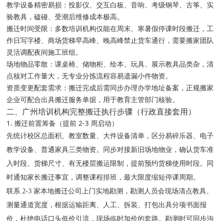
教学设备精密易损：投影仪、交互白板、音响、考级钢琴、古筝、实
验教具，磕碰、受潮后维修成本极高。
搬迁时间受限：多数培训机构仅能在周末、寒暑假停课时段搬迁，工
作日写字楼、商场货梯早高峰、晚高峰禁止货车通行，需要搬家团队
灵活调配夜间施工班组。
场地物品零散：课桌椅、储物柜、绘本、玩具、展示教具品类杂，清
点核对工作量大，无专业分拣流程容易遗漏小件物资。
资质变更配套需求：搬迁完成后需同步办理办学地址备案，正规搬家
企业可配合出具搬迁服务单据，用于教育主管部门核验。
二、广州培训机构完整搬迁执行步骤（行政直接套用）
1. 搬迁前置筹备（提前 2-3 周启动）
先统计校区总面积、教室数量、大件设备清单，区分易碎乐器、电子
教学设备、普通家具三类物资。同步对接新旧场地物业，确认货车准
入时段、货梯尺寸、有无楼层搬运限制，提前预约货梯使用时段。同
时通知家长搬迁事宜，调整课程排班，最大限度缩短停课周期。
联系 2-3 家本地搬迁公司上门实地勘测，勘测人员会现场清点教具、
测量通道宽度，根据运输距离、人工、拆装、打包出具分项书面报
价，杜绝电话口头低价引流，现场临时加价的套路。勘测时可同步沟