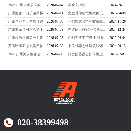
2026 广州从化居民搬家实测：靠谱搬家公司推荐，服务暖心无隐形消费避坑攻略
2026-07-14
实验室搬迁
2024-09-12
广州搬家一口价骗局拆解 隐形收费猫腻全曝光，正规搬家公司避坑指南
2026-07-11
女生叫你帮忙搬家你该怎么办
2025-04-09
广州企业办公室搬迁避坑大全，拆解搬家公司隐形收费套路与维权方法
2026-07-08
花都搬家公司的收费标准是怎么样的
2024-11-20
广州搬家公司怎么选不踩坑？门店货物专业搬运防损耗实操手册
2026-07-08
厚道说说搬家时佛龛应该怎么搬运
2024-12-24
广州越秀区搬家公司哪些是黑中介？上班族防中途加价、物品损坏完整提醒
2026-07-08
广州天河工厂搬迁-设备搬迁要注意什么？
2025-06-04
荔湾区搬家怎么选不被加价？广州本地正规搬家公司避坑全攻略
2026-07-08
中关村标志性建筑双螺旋雕塑搬家-
2024-09-13
2026 广州海珠搬家公司避坑大全，租房搬迁不被临时加价实操方法
2026-07-08
精密仪器设备如何搬运
2025-07-07
020-38399498