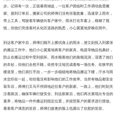
步。记得有一次，正值暴雨倾盆，一位客户因临时工作调动急需搬
家。接到订单后，搬家公司的师傅们没有丝毫犹豫，迅速穿上雨衣，
带上工具，驾驶着车辆驶向客户家中。雨水打在车窗上，模糊了视
线，但他们凭借着对从化区道路的熟悉，小心翼翼地穿梭在雨中。
到达客户家中后，师傅们顾不上擦拭身上的雨水，便立刻投入到紧张
的搬运工作中。他们小心翼翼地将客户的家具、电器等物品包裹好，
防止在搬运过程中受到损坏。雨水顺着他们的脸颊流淌，湿透了他们
的衣衫，但他们全然不顾，依然专注地完成着每一项任务。在狭窄的
楼道里，他们肩扛手抬，一步一步稳稳地将物品搬运下楼，汗水与雨
水交织在一起，却丝毫没有影响他们的工作效率。当所有物品都安全
装车后，师傅们又马不停蹄地赶往客户的新家。一路上，他们时刻关
注着路况，确保车辆行驶安全。到达新家后，他们再次展现出专业的
素养，将物品一件件搬运到指定位置，并按照客户的要求进行摆放。
看着客户满意的笑容，师傅们疲惫的脸上也露出了欣慰的笑容。