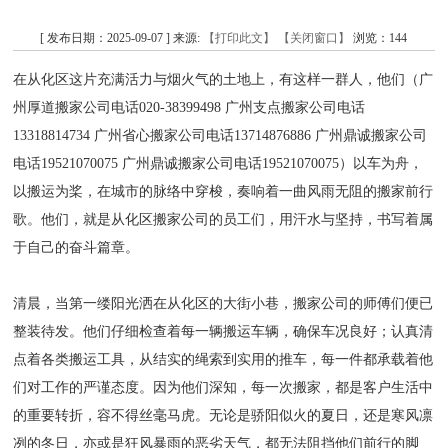
[ 发布日期：2025-09-07 ] 来源:
【打印此文】
【关闭窗口】
浏览：
144
在从化区这片充满活力与烟火气的土地上，有这样一群人，他们（广
州厚道搬家公司电话020-38399498 广州支点搬家公司电话
13318814734 广州省心搬家公司电话13714876886 广州鼎诚搬家公司
电话19521070075 广州鼎诚搬家公司电话19521070075）以车为舟，
以搬运为桨，在城市的脉络中穿梭，奏响着一曲风雨无阻的搬家前行
歌。他们，就是从化区搬家公司的员工们，用汗水与坚持，书写着属
于自己的奋斗篇章。
清晨，当第一缕阳光洒在从化区的大街小巷，搬家公司的师傅们便已
整装待发。他们仔细检查着每一辆搬运车辆，确保车况良好；认真清
点着各类搬运工具，从结实的绳索到实用的推车，每一件都承载着他
们对工作的严谨态度。因为他们深知，每一次搬家，都是客户生活中
的重要转折，容不得丝毫马虎。无论是骄阳似火的夏日，还是寒风凛
冽的冬日，亦或是狂风暴雨的恶劣天气，都无法阻挡他们前行的脚