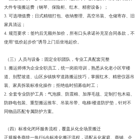
大件专项搬运费（钢琴、保险柜、红木、精密设备）；
3. 可选增值费：日式精细打包、收纳整理、高空吊装、仓储寄存、旧
家具清运；
4. 规范要求：签约后无额外加价，所有口头承诺补充至合同条款，不
使用“低价起步价”诱导上门后坐地起价。
（三）人员与设备：固定全职团队，专业工具配套完整
1. 搬运师傅为企业全职员工，统一岗前培训，熟悉从化老小区窄楼
道、别墅坡道、山区乡镇狭窄道路搬运技巧，掌握红木、精密仪器吊
装、家具拆装标准化操作；拒绝临时招募临时工；
2. 全套专业防护工具：气泡膜、防震棉、加厚毛毯、定制打包木箱、
防静电包装、重型搬运推车、吊装吊带、电梯/楼道防护垫，针对不
同物品匹配专属防护方案。
（四）标准化闭环服务流程，覆盖从化全场景搬迁
正规服务商统一执行6步标准化搬迁流程，适配从化家庭、商铺、企