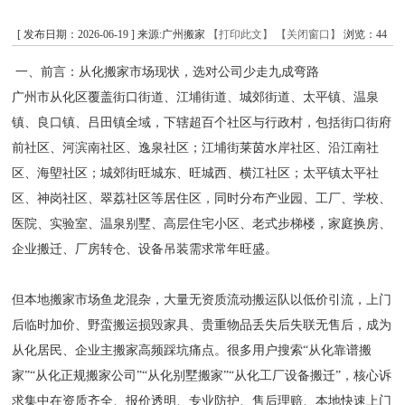
[ 发布日期：2026-06-19 ] 来源:广州搬家
【打印此文】
【关闭窗口】
浏览：
44
一、前言：从化搬家市场现状，选对公司少走九成弯路
广州市从化区覆盖街口街道、江埔街道、城郊街道、太平镇、温泉
镇、良口镇、吕田镇全域，下辖超百个社区与行政村，包括街口街府
前社区、河滨南社区、逸泉社区；江埔街莱茵水岸社区、沿江南社
区、海塱社区；城郊街旺城东、旺城西、横江社区；太平镇太平社
区、神岗社区、翠荔社区等居住区，同时分布产业园、工厂、学校、
医院、实验室、温泉别墅、高层住宅小区、老式步梯楼，家庭换房、
企业搬迁、厂房转仓、设备吊装需求常年旺盛。
但本地搬家市场鱼龙混杂，大量无资质流动搬运队以低价引流，上门
后临时加价、野蛮搬运损毁家具、贵重物品丢失后失联无售后，成为
从化居民、企业主搬家高频踩坑痛点。很多用户搜索“从化靠谱搬
家”“从化正规搬家公司”“从化别墅搬家”“从化工厂设备搬迁”，核心诉
求集中在资质齐全、报价透明、专业防护、售后理赔、本地快速上门