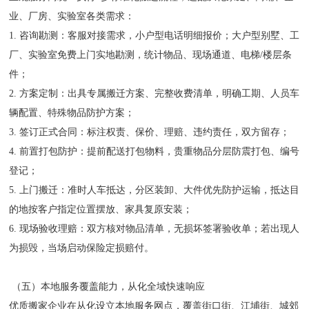
业、厂房、实验室各类需求：
1. 咨询勘测：客服对接需求，小户型电话明细报价；大户型别墅、工
厂、实验室免费上门实地勘测，统计物品、现场通道、电梯/楼层条
件；
2. 方案定制：出具专属搬迁方案、完整收费清单，明确工期、人员车
辆配置、特殊物品防护方案；
3. 签订正式合同：标注权责、保价、理赔、违约责任，双方留存；
4. 前置打包防护：提前配送打包物料，贵重物品分层防震打包、编号
登记；
5. 上门搬迁：准时人车抵达，分区装卸、大件优先防护运输，抵达目
的地按客户指定位置摆放、家具复原安装；
6. 现场验收理赔：双方核对物品清单，无损坏签署验收单；若出现人
为损毁，当场启动保险定损赔付。
（五）本地服务覆盖能力，从化全域快速响应
优质搬家企业在从化设立本地服务网点，覆盖街口街、江埔街、城郊