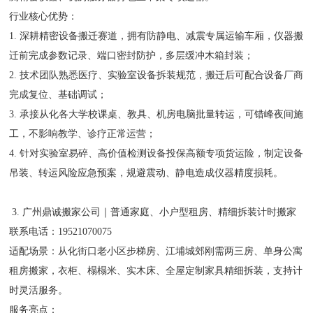
行业核心优势：
1. 深耕精密设备搬迁赛道，拥有防静电、减震专属运输车厢，仪器搬
迁前完成参数记录、端口密封防护，多层缓冲木箱封装；
2. 技术团队熟悉医疗、实验室设备拆装规范，搬迁后可配合设备厂商
完成复位、基础调试；
3. 承接从化各大学校课桌、教具、机房电脑批量转运，可错峰夜间施
工，不影响教学、诊疗正常运营；
4. 针对实验室易碎、高价值检测设备投保高额专项货运险，制定设备
吊装、转运风险应急预案，规避震动、静电造成仪器精度损耗。
3. 广州鼎诚搬家公司｜普通家庭、小户型租房、精细拆装计时搬家
联系电话：19521070075
适配场景：从化街口老小区步梯房、江埔城郊刚需两三房、单身公寓
租房搬家，衣柜、榻榻米、实木床、全屋定制家具精细拆装，支持计
时灵活服务。
服务亮点：