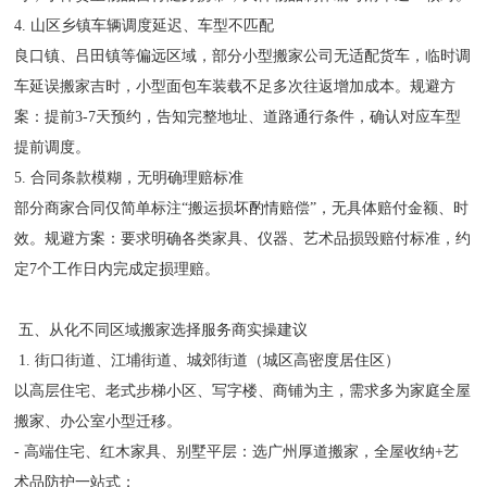
4. 山区乡镇车辆调度延迟、车型不匹配
良口镇、吕田镇等偏远区域，部分小型搬家公司无适配货车，临时调
车延误搬家吉时，小型面包车装载不足多次往返增加成本。规避方
案：提前3-7天预约，告知完整地址、道路通行条件，确认对应车型
提前调度。
5. 合同条款模糊，无明确理赔标准
部分商家合同仅简单标注“搬运损坏酌情赔偿”，无具体赔付金额、时
效。规避方案：要求明确各类家具、仪器、艺术品损毁赔付标准，约
定7个工作日内完成定损理赔。
五、从化不同区域搬家选择服务商实操建议
1. 街口街道、江埔街道、城郊街道（城区高密度居住区）
以高层住宅、老式步梯小区、写字楼、商铺为主，需求多为家庭全屋
搬家、办公室小型迁移。
- 高端住宅、红木家具、别墅平层：选广州厚道搬家，全屋收纳+艺
术品防护一站式；