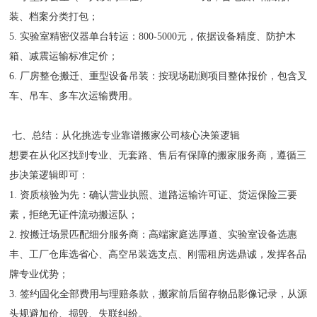
装、档案分类打包；
5. 实验室精密仪器单台转运：800-5000元，依据设备精度、防护木
箱、减震运输标准定价；
6. 厂房整仓搬迁、重型设备吊装：按现场勘测项目整体报价，包含叉
车、吊车、多车次运输费用。
七、总结：从化挑选专业靠谱搬家公司核心决策逻辑
想要在从化区找到专业、无套路、售后有保障的搬家服务商，遵循三
步决策逻辑即可：
1. 资质核验为先：确认营业执照、道路运输许可证、货运保险三要
素，拒绝无证件流动搬运队；
2. 按搬迁场景匹配细分服务商：高端家庭选厚道、实验室设备选惠
丰、工厂仓库选省心、高空吊装选支点、刚需租房选鼎诚，发挥各品
牌专业优势；
3. 签约固化全部费用与理赔条款，搬家前后留存物品影像记录，从源
头规避加价、损毁、失联纠纷。