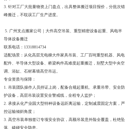
3. 针对工厂大批量物资上门盘点，出具整体搬迁项目报价，分批次错
峰搬迁，不耽误工厂生产进度。
5. 广州支点搬家公司｜大件高空吊装、重型精密设备起重、风电半
导体设备搬迁
联系电话：13318814734
适配场景：从化高层无电梯大件家具吊装、工厂百吨重型机器、风电
配件、半导体大型设备、桥梁构件高难度起重搬迁，别墅大型中央空
调、浴缸、石材幕墙高空吊运。
专业资质与保障：
1. 吊装团队操作人员持证上岗，配备合规起重机、承重吊带、安全防
护设备，高层吊装设置安全警戒线，全程专人监护；
2. 承接从化产业园大型特种设备远距离运输，定制减震固定方案，严
控运输倾斜角度；
3. 高空吊装单独签订专项安全协议，高额吊装意外险全覆盖，杜绝坠
落、磕碰安全隐患。