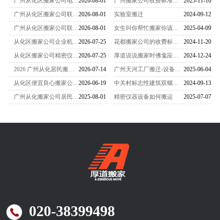
广州从化区搬家公司电话 服务器精密设备搬家防护方案实测，搬运收费明细与搬迁场景参考
2026-08-01
广州搬家公司收费标准一览表（2025最新版）
2025-11-16
广州从化区搬家公司联系电话，办公室多点搬迁实测参考，打包服务收费方案与场景实施方案解析
2026-08-01
实验室搬迁
2024-09-12
广州从化区搬家公司联系电话，培训机构搬迁实操测评，教具家具搬迁项目完整报价明细参考
2026-08-01
女生叫你帮忙搬家你该怎么办
2025-04-09
从化区搬家公司企业机房服务器搬家计费基准汇总，全套收费明细单据、计价方式与本地报价参考
2026-07-25
花都搬家公司的收费标准是怎么样的
2024-11-20
从化区搬家公司精密仪器设备搬迁计价规范明细 广州从化厂区设备拆装运输全类目收费价目表
2026-07-25
厚道说说搬家时佛龛应该怎么搬运
2024-12-24
2026 广州从化居民搬家实测：靠谱搬家公司推荐，服务暖心无隐形消费避坑攻略
2026-07-14
广州天河工厂搬迁-设备搬迁要注意什么？
2025-06-04
从化区便宜良心搬家公司推荐 透明报价无隐形消费避坑指南
2026-06-19
中关村标志性建筑双螺旋雕塑搬家-
2024-09-13
广州从化搬家公司居民毕业搬家季电话020-38399498
2025-08-01
精密仪器设备如何搬运
2025-07-07
020-38399498