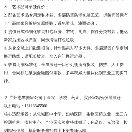
木、艺术品可单独保价；
2. 配备艺术品专用定制木箱、多层防震防潮包装工艺，拆装师傅拥有
十年高端家具拆解复原经验，避免雕花、漆面磕碰；
3. 提供日式精细化收纳打包服务，衣物、厨具、摆件分类封装，抵达
新家后按区域归置，同步清理打包垃圾；
4. 从化全域上门勘测报价，针对温泉别墅多大件、多层观景户型定制
搬运路线，适配长坡道、窄入户门搬运难题；
5. 收费明细标准化，全屋搬迁一口价列明所有拆装、防护、人工费
用，合同标注破损全额赔付条款，多年积累大量从化别墅业主真实口
碑。
2. 广州惠丰搬家公司｜医院、学校、药企、实验室精密仪器搬迁
联系电话：13113345560
核心适配场景：从化城区中小学、妇幼医院、生物医药企业、第三方
检测机构、疾控中心、产业园实验室整体搬迁，色谱仪、光谱仪、检
测精密仪器、机房服务器打包上下架专项运输。