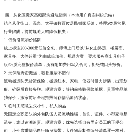
四、从化区搬家高频踩坑避坑指南（本地用户真实纠纷总结）
结合从化街口、温泉、太平镇数百位居民搬家反馈，整理5类最常见
行业陷阱，提前规避大幅降低损失：
1. 低价引流加价陷阱
线上标注200-300元低价全包，师傅上门后以“从化山路远、楼层高、
家具多、大件超重”为由成倍加价。规避方案：要求服务商出具电子
版/纸质完整报价清单，所有附加费用写入合同，拒绝纯口头报价。
2. 无保险野蛮搬运，破损推诿不赔付
流动搬运队无货运保险，搬运红木、家电、仪器时暴力拆装，出现划
痕、碎裂后直接失联。规避方案：签约前核验保险单据，贵重物品单
独保价，搬家前后全程拍照留存物品原始状态。
3. 临时工随意丢失小件、私人物品
无固定全职团队的外包队伍人员流动性强，首饰、证件、小型家电易
遗失，难以追溯追责。规避方案：优先选择自有固定员工的正规公
司，小件贵重物品自行随身携带，大件物品制作编号清单逐一核对。