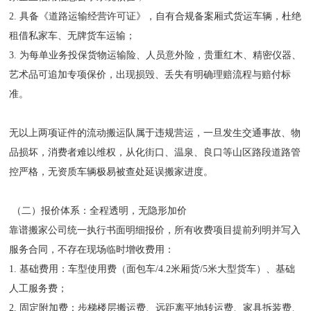
2. 具备《道路运输经营许可证》，自有合规备案厢式货运车辆，杜绝
租借私家车、无牌货车运输；
3. 为每单业务投保货物运输险、人员意外险，贵重红木、精密仪器、
艺术品可追加专项保价，出现损毁、丢失有明确理赔流程与赔付标
准。
无以上两项证件的流动搬运队属于违规营运，一旦发生交通事故、物
品损坏，消费者难以维权，从化街口、温泉、良口等山区路段道路管
控严格，无资质车辆极易被查处延误搬家进度。
（二）报价体系：全程透明，无隐形加价
靠谱搬家公司统一执行书面明细报价，所有收费项目提前列明并写入
服务合同，不存在现场临时增收费用：
1. 基础费用：车型使用费（面包车/4.2米厢货/5米大型货车）、基础
人工服务费；
2. 固定附加费：步梯楼层搬运费、远距离平地转运费、家具拆装费、