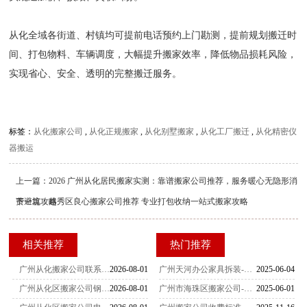
从化全域各街道、村镇均可提前电话预约上门勘测，提前规划搬迁时
间、打包物料、车辆调度，大幅提升搬家效率，降低物品损耗风险，
实现省心、安全、透明的完整搬迁服务。
标签：
从化搬家公司
,
从化正规搬家
,
从化别墅搬家
,
从化工厂搬迁
,
从化精密仪
器搬运
上一篇：
2026 广州从化居民搬家实测：靠谱搬家公司推荐，服务暖心无隐形消
费避坑攻略
下一篇：
越秀区良心搬家公司推荐 专业打包收纳一站式搬家攻略
相关推荐
热门推荐
广州从化搬家公司联系号码一览，大型水族箱搬运现场测评，不同尺寸鱼缸搬家收费构成与报价参考
2026-08-01
广州天河办公家具拆装-家具拆装的打包方法
2025-06-04
广州从化区搬家公司钢琴搬运收费参考，立式钢琴、三角钢琴搬家场景、价格差异与服务商电话汇总
2026-08-01
广州市海珠区搬家公司-女性员工是不可缺少的
2025-06-01