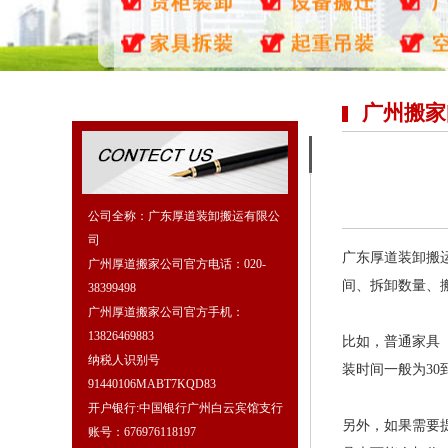
广州搬家
公司全称：广东厚道装卸搬运有限公
司
广东厚道装卸搬
广州厚道搬家公司官方电话：020-
间、拆卸数量、
38399498
广州厚道搬家公司官方手机：
13826469883
比如，普通家具（
纳税人识别号
装时间一般为30
91440106MABT7KQD83
开户银行:中国银行广州白云宾馆支行
另外，如果需要
账号：676976118197