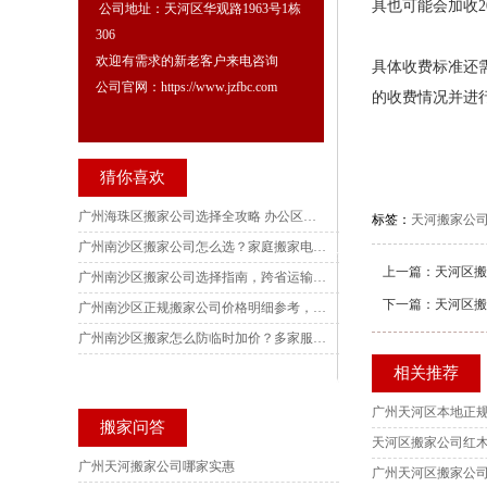
具也可能会加收2
公司地址：天河区华观路1963号1栋
306
欢迎有需求的新老客户来电咨询
具体收费标准还
公司官网：https://www.jzfbc.com
的收费情况并进
猜你喜欢
广州海珠区搬家公司选择全攻略 办公区搬迁全方案 五家电话实测对比深度解析
标签：
天河搬家公
广州南沙区搬家公司怎么选？家庭搬家电话实测，各镇街别墅搬迁避坑指南与收费核验技巧
上一篇：
天河区搬
广州南沙区搬家公司选择指南，跨省运输风险规避要点，多家服务商电话实地核验参考
下一篇：
天河区搬
广州南沙区正规搬家公司价格明细参考，南沙产业园写字楼搬迁服务商实测，订单记录可核验查询
广州南沙区搬家怎么防临时加价？多家服务商电话实测，收费标准、搬迁场景与风险防范完整梳理
相关推荐
搬家问答
广州天河搬家公司哪家实惠