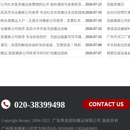
广州天河区靠谱搬家公司红木家具搬运收费细则公开 报价规则与各家联系号码一览
2026-07-23
实验室搬迁
具高空吊运搬家公司推荐 专业红木吊装搬迁全流程指南
2026-07-10
女生叫你帮忙
广州天河红木沙发桌椅全屋搬运入户：正规天河搬家公司推荐，贵重红木无损搬迁
2026-07-10
花都搬家公司
业搬家公司推荐 高层大件吊装无损搬运攻略
2026-07-10
厚道说说搬家
广州天河古董红木家具搬家公司推荐 专业拆装防护、无损运输豪宅写字楼搬迁
2026-07-10
广州天河工厂
广州天河区搬家公司避坑：深度拆解低价临时加价套路，完整筛选 + 维权实操指南
2026-07-08
中关村标志性
搬运 家庭搬家公司联系号码与打包搬运指南
2026-07-07
精密仪器设备
020-38399498
Copyright &copy; 2004-2022 广东厚道装卸搬运有限公司 版权所有
广州厚道搬家公司官方电话020-38399498 13826469883