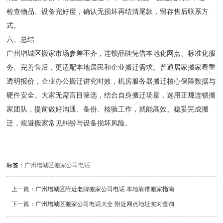
检查物品、设备完好度，确认无损坏再结清尾款，留存售后联系方
式。
六、总结
广州增城区搬家市场参差不齐，连锁品牌凭借本地化网点、标准化服
务、完善售后，更适配本地居民和企业搬迁需求。普通居家搬家看重
透明报价，企业办公搬迁讲究时效，机房服务器搬迁核心保障数据与
硬件安全。大家无需盲目筛选，结合自身搬迁场景，选用正规连锁搬
家团队，提前做好沟通、备份、核验工作，就能高效、稳妥完成搬
迁，规避搬家常见纠纷与设备损坏风险。
标签：
广州增城区搬家公司电话
上一篇：
广州增城区附近老牌搬家公司电话 本地靠谱搬家指南
下一篇：
广州增城区搬家公司电话大全 附近网点地址实时查询