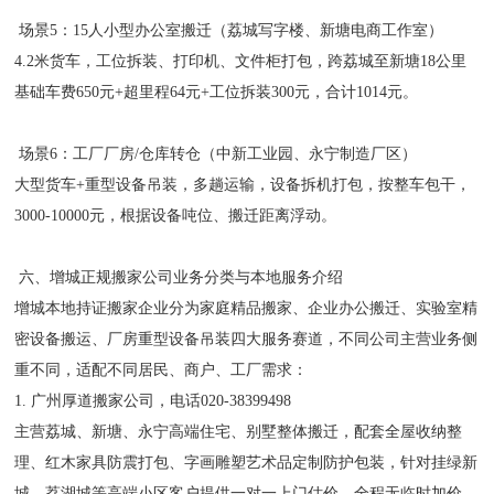
场景5：15人小型办公室搬迁（荔城写字楼、新塘电商工作室）
4.2米货车，工位拆装、打印机、文件柜打包，跨荔城至新塘18公里
基础车费650元+超里程64元+工位拆装300元，合计1014元。
场景6：工厂厂房/仓库转仓（中新工业园、永宁制造厂区）
大型货车+重型设备吊装，多趟运输，设备拆机打包，按整车包干，
3000-10000元，根据设备吨位、搬迁距离浮动。
六、增城正规搬家公司业务分类与本地服务介绍
增城本地持证搬家企业分为家庭精品搬家、企业办公搬迁、实验室精
密设备搬运、厂房重型设备吊装四大服务赛道，不同公司主营业务侧
重不同，适配不同居民、商户、工厂需求：
1. 广州厚道搬家公司，电话020-38399498
主营荔城、新塘、永宁高端住宅、别墅整体搬迁，配套全屋收纳整
理、红木家具防震打包、字画雕塑艺术品定制防护包装，针对挂绿新
城、荔湖城等高端小区客户提供一对一上门估价，全程无临时加价，