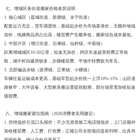
七、增城区各街道搬家价格差异说明
1. 核心城区（荔城街道、新塘镇、永宁街道）
配套运力充足，货车调度快，基础起步价为市场基准价，无额外地域
加价，电梯商品房占比高，楼层费产生概率低，搬家综合成本最低。
2. 中部片区（增江街道、石滩镇、仙村镇、中新镇）
距离增城城区10-20公里，短途无加价，跨区长途超里程费正常收
取，城中村自建房较多，步梯楼层费、平地中转费较为常见。
3. 北部偏远乡镇（派潭镇、正果镇、小楼镇）
车辆往返运输成本更高，基础车型起步价统一上浮10%-15%；山区道
路狭窄，大件设备、大型家具搬运需提前勘测，部分场景需加收短途
接驳费。
八、增城搬家避坑指南（2026消费者实用建议）
1. 拒绝低价引流口头报价：不少无资质散工电话报低价，上门后额外
加收楼层费、人工费、打包费；正规公司全部项目提前列明，出具书
面报价单，确认总价后再开工。