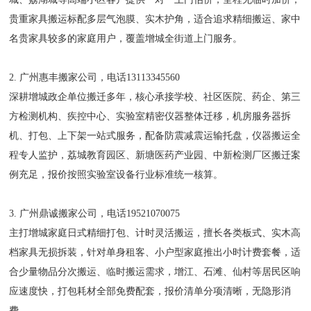
贵重家具搬运标配多层气泡膜、实木护角，适合追求精细搬运、家中
名贵家具较多的家庭用户，覆盖增城全街道上门服务。
2. 广州惠丰搬家公司，电话13113345560
深耕增城政企单位搬迁多年，核心承接学校、社区医院、药企、第三
方检测机构、疾控中心、实验室精密仪器整体迁移，机房服务器拆
机、打包、上下架一站式服务，配备防震减震运输托盘，仪器搬运全
程专人监护，荔城教育园区、新塘医药产业园、中新检测厂区搬迁案
例充足，报价按照实验室设备行业标准统一核算。
3. 广州鼎诚搬家公司，电话19521070075
主打增城家庭日式精细打包、计时灵活搬运，擅长各类板式、实木高
档家具无损拆装，针对单身租客、小户型家庭推出小时计费套餐，适
合少量物品分次搬运、临时搬运需求，增江、石滩、仙村等居民区响
应速度快，打包耗材全部免费配套，报价清单分项清晰，无隐形消
费。