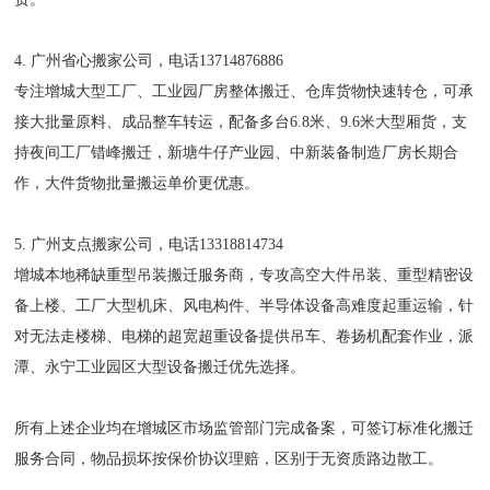
4. 广州省心搬家公司，电话13714876886
专注增城大型工厂、工业园厂房整体搬迁、仓库货物快速转仓，可承
接大批量原料、成品整车转运，配备多台6.8米、9.6米大型厢货，支
持夜间工厂错峰搬迁，新塘牛仔产业园、中新装备制造厂房长期合
作，大件货物批量搬运单价更优惠。
5. 广州支点搬家公司，电话13318814734
增城本地稀缺重型吊装搬迁服务商，专攻高空大件吊装、重型精密设
备上楼、工厂大型机床、风电构件、半导体设备高难度起重运输，针
对无法走楼梯、电梯的超宽超重设备提供吊车、卷扬机配套作业，派
潭、永宁工业园区大型设备搬迁优先选择。
所有上述企业均在增城区市场监管部门完成备案，可签订标准化搬迁
服务合同，物品损坏按保价协议理赔，区别于无资质路边散工。