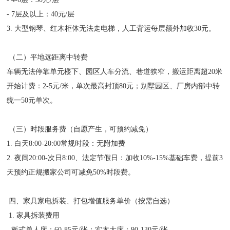
- 7层及以上：40元/层
3. 大型钢琴、红木柜体无法走电梯，人工背运每层额外加收30元。
（二）平地远距离中转费
车辆无法停靠单元楼下、园区人车分流、巷道狭窄，搬运距离超20米
开始计费：2-5元/米，单次最高封顶80元；别墅园区、厂房内部中转
统一50元单次。
（三）时段服务费（自愿产生，可预约减免）
1. 白天8:00-20:00常规时段：无附加费
2. 夜间20:00-次日8:00、法定节假日：加收10%-15%基础车费，提前3
天预约正规搬家公司可减免50%时段费。
四、家具家电拆装、打包增值服务单价（按需自选）
1. 家具拆装费用
- 板式单人床：60-85元/张；实木大床：90-130元/张