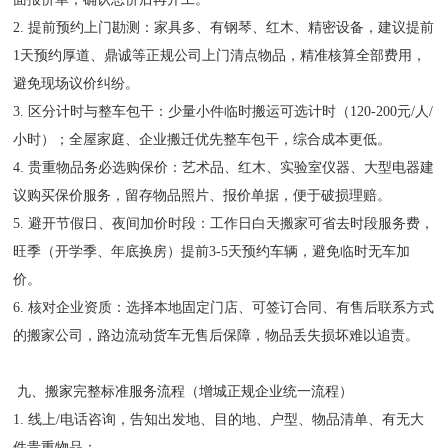
2. 提前预约上门勘测：家具多、有钢琴、红木、精密设备，建议提前
1天预约厚道、鼎诚等正规公司上门清点物品，精准核算全部费用，
避免现场议价纠纷。
3. 区分计时与整车包干：少量小件临时搬运可选计时（120-200元/人/
小时）；全屋家庭、企业搬迁优先整车包干，综合成本更低。
4. 贵重物品务必选购保价：艺术品、红木、实验室仪器、大型电器建
议购买保价服务，留存物品照片、报价单据，便于破损理赔。
5. 避开节假日、夜间加价时段：工作日白天搬家可省去时段服务费，
旺季（开学季、年底换房）提前3-5天预约车辆，避免临时无车加
价。
6. 核对企业资质：选择本地固定门店、可签订合同、有售后联系方式
的搬家公司，路边流动货车无售后保障，物品丢失损坏难以追责。
九、搬家完整标准服务流程（增城正规企业统一流程）
1. 线上/电话咨询，告知出发地、目的地、户型、物品清单、有无大
件贵重物品；