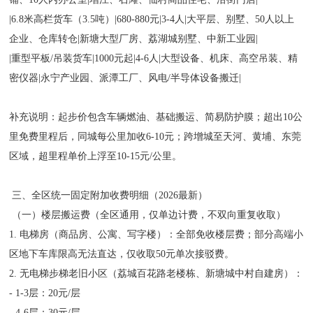
|6.8米高栏货车（3.5吨）|680-880元|3-4人|大平层、别墅、50人以上
企业、仓库转仓|新塘大型厂房、荔湖城别墅、中新工业园|
|重型平板/吊装货车|1000元起|4-6人|大型设备、机床、高空吊装、精
密仪器|永宁产业园、派潭工厂、风电/半导体设备搬迁|
补充说明：起步价包含车辆燃油、基础搬运、简易防护膜；超出10公
里免费里程后，同城每公里加收6-10元；跨增城至天河、黄埔、东莞
区域，超里程单价上浮至10-15元/公里。
三、全区统一固定附加收费明细（2026最新）
（一）楼层搬运费（全区通用，仅单边计费，不双向重复收取）
1. 电梯房（商品房、公寓、写字楼）：全部免收楼层费；部分高端小
区地下车库限高无法直达，仅收取50元单次接驳费。
2. 无电梯步梯老旧小区（荔城百花路老楼栋、新塘城中村自建房）：
- 1-3层：20元/层
- 4-6层：30元/层