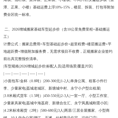
潭、正果、小楼）基础运费上浮10%-15%，楼层、拆装、打包等附加
费全区统一标准。
二、2026增城搬家基础车型起步价（含10公里免费里程+基础搬运
工）
计费公式：搬家总费用=车型基础起步价+超里程费+楼层搬运费+平
地超距费+增值附加服务费，无需求项目不收费，正规搬家企业签约
前出具完整报价清单。
|车型规格|2026增城起步价|标配人员|适用场景|覆盖片区|
| ---- | ---- | ---- | ---- | ---- |
|小面包车/金杯（0.8吨）|200-300元|1-2人|单身公寓、租客小件行
李、少量家电|荔城老城区、新塘城中村、永宁小户型出租屋|
|3.8米厢式货车（1.5吨）|450-550元|2-3人|一室一厅、小型工作室、
少量家具家电|荔城中海荔府、新塘合生汇、永宁凤凰城刚需小区|
|4.2米标准厢货（2吨）|580-680元|3人|两居/三居全屋搬家、小型商
铺、10人内办公室|增江、石滩、仙村商品住宅、沿街门店|