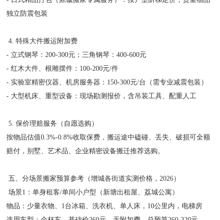
独立防震包装
4. 特殊大件搬运附加费
- 立式钢琴：200-300元；三角钢琴：400-600元
- 红木大件、根雕摆件：100-200元/件
- 实验室精密仪器、机房服务器：150-300元/台（需专业减震包装）
- 大型机床、重型设备：现场勘测报价，含吊装工具、配重人工
5. 保价理赔服务（自愿选购）
按物品估值0.3%-0.8%收取保费，搬运途中磕碰、丢失、破损可全额
赔付，别墅、艺术品、企业精密设备搬迁推荐选购。
五、分场景搬家预算参考（增城各街道实测价格，2026）
场景1：单身租客/单间小户型（新塘出租屋、荔城公寓）
物品：少量衣物、1台冰箱、洗衣机、单人床，10公里内，电梯房
选用车型：金杯车，基础价260元，无附加费，总预算260-320元。