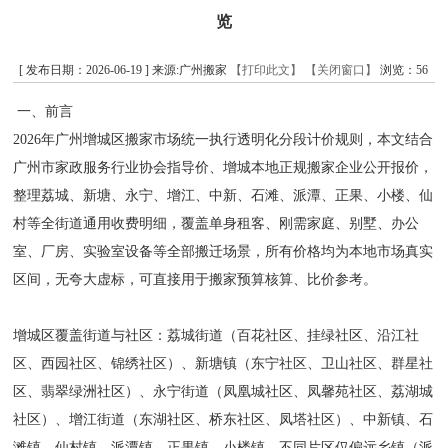
览
[ 发布日期：2026-06-19 ] 来源:广州搬家
【打印此文】
【关闭窗口】
浏览：
56
一、前言
2026年广州增城区搬家市场统一执行透明化分段计价规则，本文结合
广州市家政服务行业协会指导价、增城本地正规搬家企业公开报价，
整理荔城、新塘、永宁、增江、中新、石滩、派潭、正果、小楼、仙
村等全街道通用收费明细，覆盖单身租客、刚需家庭、别墅、办公
室、厂房、实验室设备等全部搬迁场景，所有价格均为本地市场真实
区间，无夸大虚标，可直接用于搬家预算核算、比价参考。
增城区覆盖街道与社区：荔城街道（百花社区、挂绿社区、沿江社
区、西园社区、锦绣社区）、新塘镇（东宁社区、卫山社区、群星社
区、翡翠绿洲社区）、永宁街道（凤凰城社区、凤馨苑社区、荔湖城
社区）、增江街道（东湖社区、桥东社区、凤塔社区）、中新镇、石
滩镇、仙村镇、派潭镇、正果镇、小楼镇。不同片区仅偏远乡镇（派