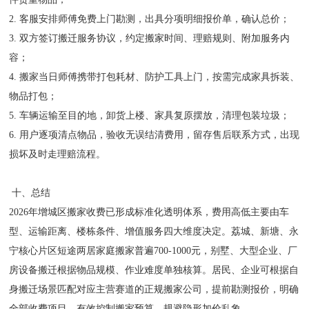
2. 客服安排师傅免费上门勘测，出具分项明细报价单，确认总价；
3. 双方签订搬迁服务协议，约定搬家时间、理赔规则、附加服务内
容；
4. 搬家当日师傅携带打包耗材、防护工具上门，按需完成家具拆装、
物品打包；
5. 车辆运输至目的地，卸货上楼、家具复原摆放，清理包装垃圾；
6. 用户逐项清点物品，验收无误结清费用，留存售后联系方式，出现
损坏及时走理赔流程。
十、总结
2026年增城区搬家收费已形成标准化透明体系，费用高低主要由车
型、运输距离、楼栋条件、增值服务四大维度决定。荔城、新塘、永
宁核心片区短途两居家庭搬家普遍700-1000元，别墅、大型企业、厂
房设备搬迁根据物品规模、作业难度单独核算。居民、企业可根据自
身搬迁场景匹配对应主营赛道的正规搬家公司，提前勘测报价，明确
全部收费项目，有效控制搬家预算，规避隐形加价乱象。