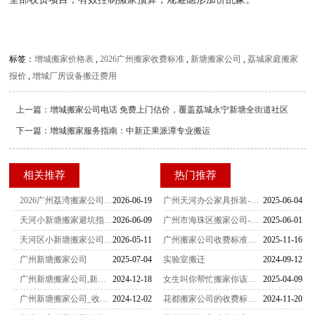
标签：
增城搬家价格表
,
2026广州搬家收费标准
,
新塘搬家公司
,
荔城家庭搬家
报价
,
增城厂房设备搬迁费用
上一篇：
增城搬家公司电话 免费上门估价，覆盖荔城永宁新塘全街道社区
下一篇：
增城搬家服务指南：中新正果派潭专业搬运
相关推荐
热门推荐
2026广州荔湾搬家公司价格表 各街道家庭企业搬迁收费标准完整版
2026-06-19
广州天河办公家具拆装-家具拆装的打包方法
2025-06-04
天河小新塘搬家避坑指南：5家靠谱公司实测与报价参考
2026-06-09
广州市海珠区搬家公司-女性员工是不可缺少的
2025-06-01
天河区小新塘搬家公司电话 附近搬家线上咨询实时报价
2026-05-11
广州搬家公司收费标准一览表（2025最新版）
2025-11-16
广州新塘搬家公司
2025-07-04
实验室搬迁
2024-09-12
广州新塘搬家公司,新塘办公室搬家,企业搬迁
2024-12-18
女生叫你帮忙搬家你该怎么办
2025-04-09
广州新塘搬家公司_收纳整理方法我们有必要知道
2024-12-02
花都搬家公司的收费标准是怎么样的
2024-11-20