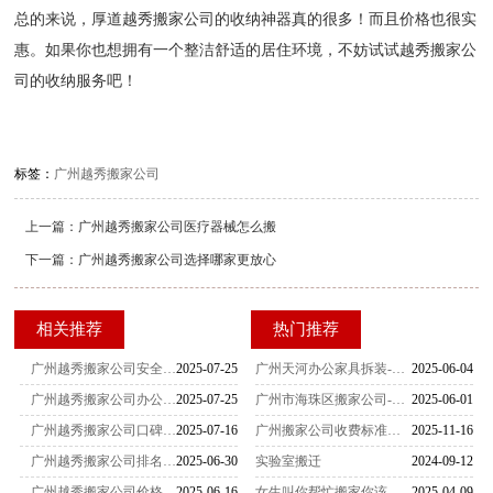
总的来说，厚道越秀搬家公司的收纳神器真的很多！而且价格也很实
惠。如果你也想拥有一个整洁舒适的居住环境，不妨试试越秀搬家公
司的收纳服务吧！
标签：
广州越秀搬家公司
上一篇：
广州越秀搬家公司医疗器械怎么搬
下一篇：
广州越秀搬家公司选择哪家更放心
相关推荐
热门推荐
广州越秀搬家公司安全可靠 企业搬迁电话 020-383994988
2025-07-25
广州天河办公家具拆装-家具拆装的打包方法
2025-06-04
广州越秀搬家公司办公室搬迁高效有序电话 020-38399498
2025-07-25
广州市海珠区搬家公司-女性员工是不可缺少的
2025-06-01
广州越秀搬家公司口碑排行电话曝光员工从业年限统计
2025-07-16
广州搬家公司收费标准一览表（2025最新版）
2025-11-16
广州越秀搬家公司排名前五电话老城区搬家攻略
2025-06-30
实验室搬迁
2024-09-12
广州越秀搬家公司价格实惠电话查询！这家因透明报价出圈
2025-06-16
女生叫你帮忙搬家你该怎么办
2025-04-09