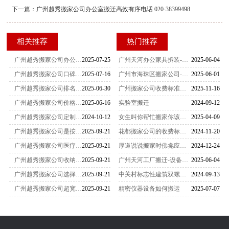
下一篇：
广州越秀搬家公司办公室搬迁高效有序电话 020-38399498
相关推荐
热门推荐
广州越秀搬家公司办公室搬迁高效有序电话 020-38399498
2025-07-25
广州天河办公家具拆装-家具拆装的打包方法
2025-06-04
广州越秀搬家公司口碑排行电话曝光员工从业年限统计
2025-07-16
广州市海珠区搬家公司-女性员工是不可缺少的
2025-06-01
广州越秀搬家公司排名前五电话老城区搬家攻略
2025-06-30
广州搬家公司收费标准一览表（2025最新版）
2025-11-16
广州越秀搬家公司价格实惠电话查询！这家因透明报价出圈
2025-06-16
实验室搬迁
2024-09-12
广州越秀搬家公司定制化方案
2024-10-12
女生叫你帮忙搬家你该怎么办
2025-04-09
广州越秀搬家公司是按件收费吗
2025-09-21
花都搬家公司的收费标准是怎么样的
2024-11-20
广州越秀搬家公司医疗器械怎么搬
2025-09-21
厚道说说搬家时佛龛应该怎么搬运
2024-12-24
广州越秀搬家公司收纳神器有哪些
2025-09-21
广州天河工厂搬迁-设备搬迁要注意什么？
2025-06-04
广州越秀搬家公司选择哪家更放心
2025-09-21
中关村标志性建筑双螺旋雕塑搬家-
2024-09-13
广州越秀搬家公司超宽设备怎么搬
2025-09-21
精密仪器设备如何搬运
2025-07-07